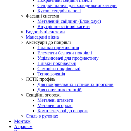
Покрівельні сендвіч панелі
Сендвіч панелі для холодильної камери
Кутові сендвіч панелі
Фасадні системи
Металевий сайдинг (Блок-хаус)
Внутрішньостінові касети
Водостічні системи
Мансардні вікна
Аксесуари до покрівлі
Планки примикання
Елементи безпеки покрівлі
Ущільнювачі для профнастилу
Плівки покрівельні
Саморізи покрівельні
Теплоізоляція
ЛСТК профіль
Для покрівельних і стінових прогонів
Для сонячних станцій
Секційні огорожі
Металеві штахети
Металеві огорожі
Комплектуючі до огорож
Сталь в рулонах
Монтаж
Аграріям