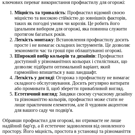
ключових переваг використання профнастилу для огорожі:
Міцність та тривалість
: Профнастил відомий своєю
міцністю та високою стійкістю до зовнішніх факторів,
таких як погодні умови чи корозія. Це робить його
ідеальним вибором для огорожі, яка повинна служити
протягом багатьох років.
Легкість монтажу
: Встановлення профнастилу досить
просте і не вимагає складних інструментів. Це дозволяє
зекономити час та гроші при облаштуванні огорожі.
Широкий вибір кольорів та дизайнів
: Профнастил
доступний у різноманітних кольорах і стилістиках, що
дозволяє підібрати оптимальний варіант, який
гармонійно впишеться у ваш ландшафт.
Легкість у догляді
: Огорожа з профнастилу не вимагає
складного обслуговування. Досить регулярно витирати
або промивати її, щоб зберегти привабливий вигляд.
Естетичний вигляд
: Завдяки своєму сучасному дизайну
та різноманіттю кольорів, профнастил може стати не
лише практичним елементом, але й чудовим акцентом
для вашого саду чи подвір'я.
Обравши профнастил для огорожі, ви отримаєте не лише
надійний бар'єр, а й естетичне задоволення від оновленого
простору. Його міцність, простота в установці та різноманіття