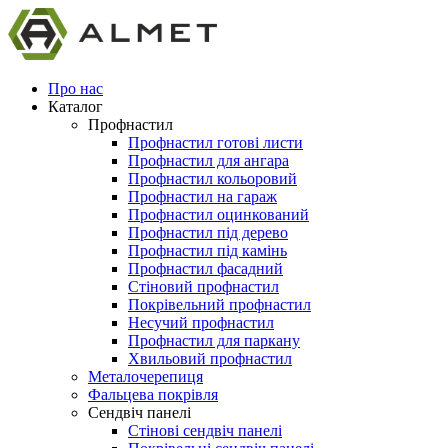
Про нас
Каталог
Профнастил
Профнастил готові листи
Профнастил для ангара
Профнастил кольоровий
Профнастил на гараж
Профнастил оцинкований
Профнастил під дерево
Профнастил під камінь
Профнастил фасадний
Стіновий профнастил
Покрівельний профнастил
Несучий профнастил
Профнастил для паркану
Хвильовий профнастил
Металочерепиця
Фальцева покрівля
Сендвіч панелі
Стінові сендвіч панелі