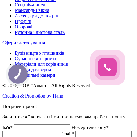
Сендвіч-панелі
Мансардні вікна
Аксесуари до покрівлі
Профілі
Огорожі
Рулонна і листова сталь
Сфери застосування
Будівництво пташників
Сучасні свинарники
Матеріали для корівників
Склади для зерна
Холодильні камери
© 2026, ТОВ "Алмет". All Rights Reserved.
Creation & Promotion by
Hann.
Потрібен прайс?
Залиште свої контакти і ми пришлемо вам прайс на пошту.
Ім'я*
Номер телефону*
Email*