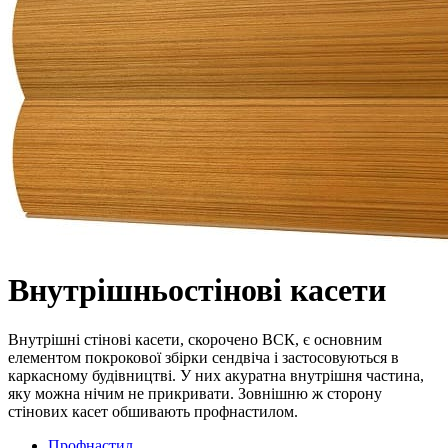
Внутрішньостінові касети
Внутрішні стінові касети, скорочено ВСК, є основним
елементом покрокової збірки сендвіча і застосовуються в
каркасному будівництві. У них акуратна внутрішня частина,
яку можна нічим не прикривати. Зовнішню ж сторону
стінових касет обшивають профнастилом.
Профнастил