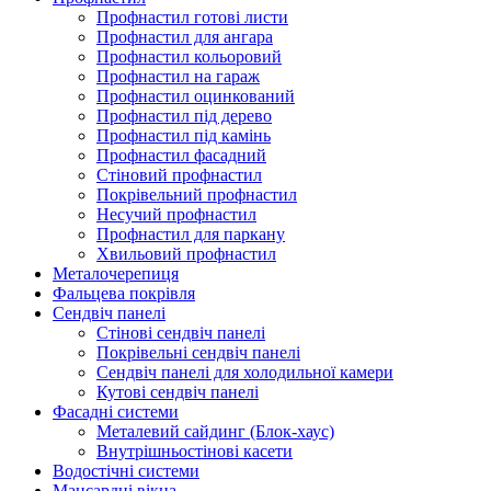
Профнастил готові листи
Профнастил для ангара
Профнастил кольоровий
Профнастил на гараж
Профнастил оцинкований
Профнастил під дерево
Профнастил під камінь
Профнастил фасадний
Стіновий профнастил
Покрівельний профнастил
Несучий профнастил
Профнастил для паркану
Хвильовий профнастил
Металочерепиця
Фальцева покрівля
Сендвіч панелі
Стінові сендвіч панелі
Покрівельні сендвіч панелі
Сендвіч панелі для холодильної камери
Кутові сендвіч панелі
Фасадні системи
Металевий сайдинг (Блок-хаус)
Внутрішньостінові касети
Водостічні системи
Мансардні вікна