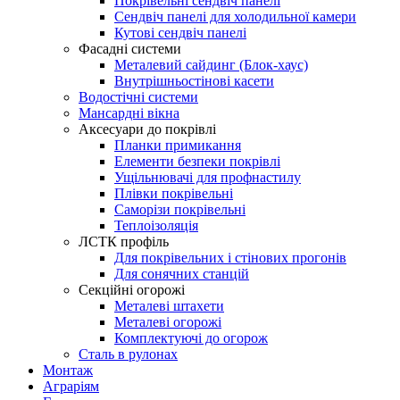
Покрівельні сендвіч панелі
Сендвіч панелі для холодильної камери
Кутові сендвіч панелі
Фасадні системи
Металевий сайдинг (Блок-хаус)
Внутрішньостінові касети
Водостічні системи
Мансардні вікна
Аксесуари до покрівлі
Планки примикання
Елементи безпеки покрівлі
Ущільнювачі для профнастилу
Плівки покрівельні
Саморізи покрівельні
Теплоізоляція
ЛСТК профіль
Для покрівельних і стінових прогонів
Для сонячних станцій
Секційні огорожі
Металеві штахети
Металеві огорожі
Комплектуючі до огорож
Сталь в рулонах
Монтаж
Аграріям