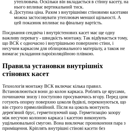
утеплювача. Оскільки він вкладається в стінну касету, на
нього впливає вертикальний тиск.
Доступна ціна. Разом з внутрішніми стіновими касетами
можна застосовувати утеплювач меншої щільності. А
цей показник впливає на фінальну вартість.
Поєднання сендвіча і внутрістенових касет має ще одну
важливу перевагу - швидкість монтажу. Так відбувається тому,
що ВСК є одночасно і внутрішньою поверхнею стіни, і
несучим каркасом для облицювального матеріалу, а також не
вимагає укладання пароізоляційною плівкою.
Правила установки внутрішніх
стінових касет
Технологія монтажу ВСК включає кілька правил.
Встановлюються вони до колон каркаса. Роблять це ярусами,
починаючи знизу і поступово просуваючись вгору. Перед цим
готують опорну поверхню цоколя будівлі, переконуються, що
він строго прямолінійний. Після на цоколь монтують
дерев'яний брус, герметизуючий шар. Герметизацію зазору
між несучою колоною каркаса і касетою виконують
ущільнювальної смугою. Вона виключає проникнення пара з
приміщення. Кріплять внутрішні стінові касети без