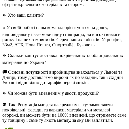
сфері покрівельних матеріалів та огорож.
⏩ Хто ваші клієнти?
⭐ У своїй роботі наша команда орієнтується на довгу,
відповідальну і взаємовигідну співпрацю, на високі вимоги
ринку і наших замовників. Серед наших клієнтів: Укрнафта,
33м2, АТБ, Нова Пошта, Спортлайф, Буковель.
⏩ Скільки коштує доставка покрівельних та облицювальних
матеріалів по Україні?
🚚 Основні потужності виробництва знаходяться у Львові та
Дніпрі, тому доставляємо вироби як по західній, так і східній
Україні відповідно до тарифів перевізників.
⏩ Чи можна бути впевненим у якості продукції?
📆 Так. Репутація має для нас реальну вагу: замовляючи
покрівельні, фасадні та каркасні матеріали чи металеві
огорожі, ви можете бути на 100% впевнені, що отримаєте саме
ту товщину і саме ту якість металу, за яку Ви заплатили.