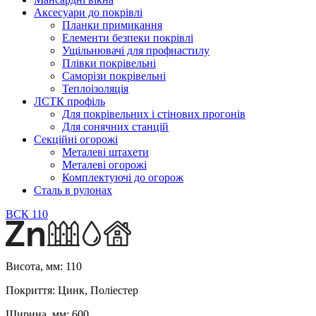
Аксесуари до покрівлі
Планки примикання
Елементи безпеки покрівлі
Ущільнювачі для профнастилу
Плівки покрівельні
Саморізи покрівельні
Теплоізоляція
ЛСТК профіль
Для покрівельних і стінових прогонів
Для сонячних станцій
Секційні огорожі
Металеві штахети
Металеві огорожі
Комплектуючі до огорож
Сталь в рулонах
ВСК 110
Висота, мм:
110
Покриття:
Цинк, Поліестер
Ширина, мм:
600