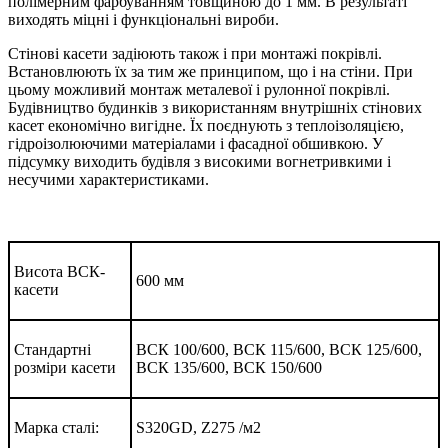
полімерним фарбуванням товщиною до 1 мм. В результаті
виходять міцні і функціональні вироби.
Стінові касети задіюють також і при монтажі покрівлі.
Встановлюють їх за тим же принципом, що і на стіни. При
цьому можливий монтаж металевої і рулонної покрівлі.
Будівництво будинків з використанням внутрішніх стінових
касет економічно вигідне. Їх поєднують з теплоізоляцією,
гідроізолюючими матеріалами і фасадної обшивкою. У
підсумку виходить будівля з високими вогнетривкими і
несучими характеристиками.
Висота ВСК-
600 мм
касети
Стандартні
ВСК 100/600, ВСК 115/600, ВСК 125/600,
розміри касети
ВСК 135/600, ВСК 150/600
Марка сталі:
S320GD, Z275 /м2