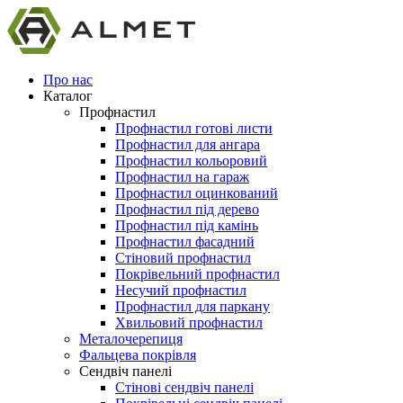
Про нас
Каталог
Профнастил
Профнастил готові листи
Профнастил для ангара
Профнастил кольоровий
Профнастил на гараж
Профнастил оцинкований
Профнастил під дерево
Профнастил під камінь
Профнастил фасадний
Стіновий профнастил
Покрівельний профнастил
Несучий профнастил
Профнастил для паркану
Хвильовий профнастил
Металочерепиця
Фальцева покрівля
Сендвіч панелі
Стінові сендвіч панелі