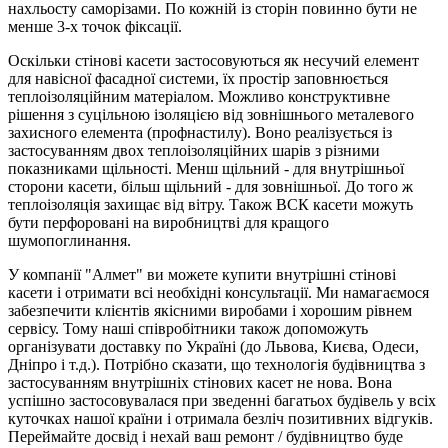
нахльосту саморізами. По кожній із сторін повинно бути не
менше 3-х точок фіксації.
Оскільки стінові касети застосовуються як несучий елемент
для навісної фасадної системи, їх простір заповнюється
теплоізоляційним матеріалом. Можливо конструктивне
рішення з суцільною ізоляцією від зовнішнього металевого
захисного елемента (профнастилу). Воно реалізується із
застосуванням двох теплоізоляційних шарів з різними
показниками щільності. Менш щільний - для внутрішньої
сторони касети, більш щільний - для зовнішньої. До того ж
теплоізоляція захищає від вітру. Також ВСК касети можуть
бути перфоровані на виробництві для кращого
шумопоглинання.
У компанії "Алмет" ви можете купити внутрішні стінові
касети і отримати всі необхідні консультації. Ми намагаємося
забезпечити клієнтів якісними виробами і хорошим рівнем
сервісу. Тому наші співробітники також допоможуть
організувати доставку по Україні (до Львова, Києва, Одеси,
Дніпро і т.д.). Потрібно сказати, що технологія будівництва з
застосуванням внутрішніх стінових касет не нова. Вона
успішно застосовувалася при зведенні багатьох будівель у всіх
куточках нашої країни і отримала безліч позитивних відгуків.
Переймайте досвід і нехай ваш ремонт / будівництво буде