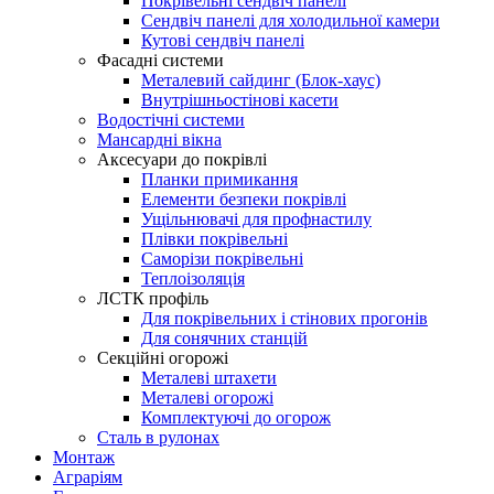
Покрівельні сендвіч панелі
Сендвіч панелі для холодильної камери
Кутові сендвіч панелі
Фасадні системи
Металевий сайдинг (Блок-хаус)
Внутрішньостінові касети
Водостічні системи
Мансардні вікна
Аксесуари до покрівлі
Планки примикання
Елементи безпеки покрівлі
Ущільнювачі для профнастилу
Плівки покрівельні
Саморізи покрівельні
Теплоізоляція
ЛСТК профіль
Для покрівельних і стінових прогонів
Для сонячних станцій
Секційні огорожі
Металеві штахети
Металеві огорожі
Комплектуючі до огорож
Сталь в рулонах
Монтаж
Аграріям