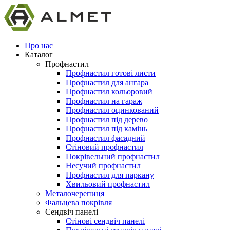
Про нас
Каталог
Профнастил
Профнастил готові листи
Профнастил для ангара
Профнастил кольоровий
Профнастил на гараж
Профнастил оцинкований
Профнастил під дерево
Профнастил під камінь
Профнастил фасадний
Стіновий профнастил
Покрівельний профнастил
Несучий профнастил
Профнастил для паркану
Хвильовий профнастил
Металочерепиця
Фальцева покрівля
Сендвіч панелі
Стінові сендвіч панелі