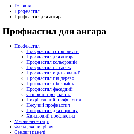
Головна
Профнастил
Профнастил для ангара
Профнастил для ангара
Профнастил
Профнастил готові листи
Профнастил для ангара
Профнастил кольоровий
Профнастил на гараж
Профнастил оцинкований
Профнастил під дерево
Профнастил під камінь
Профнастил фасадний
Стіновий профнастил
Покрівельний профнастил
Несучий профнастил
Профнастил для паркану
Хвильовий профнастил
Металочерепиця
Фальцева покрівля
Сендвіч панелі