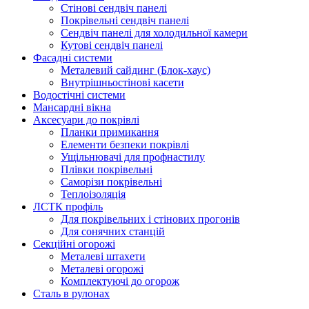
Стінові сендвіч панелі
Покрівельні сендвіч панелі
Сендвіч панелі для холодильної камери
Кутові сендвіч панелі
Фасадні системи
Металевий сайдинг (Блок-хаус)
Внутрішньостінові касети
Водостічні системи
Мансардні вікна
Аксесуари до покрівлі
Планки примикання
Елементи безпеки покрівлі
Ущільнювачі для профнастилу
Плівки покрівельні
Саморізи покрівельні
Теплоізоляція
ЛСТК профіль
Для покрівельних і стінових прогонів
Для сонячних станцій
Секційні огорожі
Металеві штахети
Металеві огорожі
Комплектуючі до огорож
Сталь в рулонах