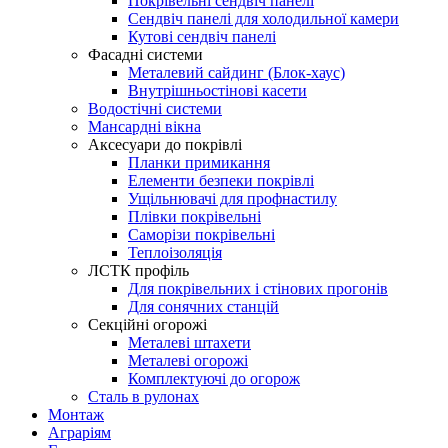
Покрівельні сендвіч панелі
Сендвіч панелі для холодильної камери
Кутові сендвіч панелі
Фасадні системи
Металевий сайдинг (Блок-хаус)
Внутрішньостінові касети
Водостічні системи
Мансардні вікна
Аксесуари до покрівлі
Планки примикання
Елементи безпеки покрівлі
Ущільнювачі для профнастилу
Плівки покрівельні
Саморізи покрівельні
Теплоізоляція
ЛСТК профіль
Для покрівельних і стінових прогонів
Для сонячних станцій
Секційні огорожі
Металеві штахети
Металеві огорожі
Комплектуючі до огорож
Сталь в рулонах
Монтаж
Аграріям