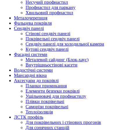
Несучий профнастил
Профнастил для паркану
Хвильовий профнастил
Металочерепиця
Фальцева покрівля
Сендвіч панелі
Стінові сендвіч панелі
Покрівельні сендвіч панелі
Сендвіч панелі для холодильної камери
Кутові сендвіч панелі
Фасадні системи
Металевий сайдинг (Блок-хаус)
Внутрішньостінові касети
Водостічні системи
Мансардні вікна
Аксесуари до покрівлі
Планки примикання
Елементи безпеки покрівлі
Ущільнювачі для профнастилу
Плівки покрівельні
Саморізи покрівельні
Теплоізоляція
ЛСТК профіль
Для покрівельних і стінових прогонів
Для сонячних станцій