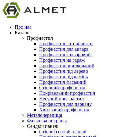
Про нас
Каталог
Профнастил
Профнастил готові листи
Профнастил для ангара
Профнастил кольоровий
Профнастил на гараж
Профнастил оцинкований
Профнастил під дерево
Профнастил під камінь
Профнастил фасадний
Стіновий профнастил
Покрівельний профнастил
Несучий профнастил
Профнастил для паркану
Хвильовий профнастил
Металочерепиця
Фальцева покрівля
Сендвіч панелі
Стінові сендвіч панелі