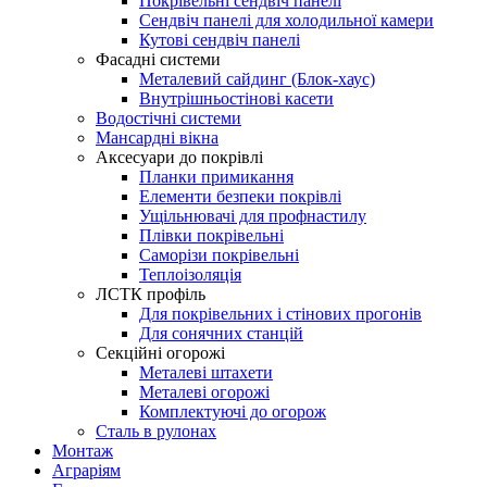
Покрівельні сендвіч панелі
Сендвіч панелі для холодильної камери
Кутові сендвіч панелі
Фасадні системи
Металевий сайдинг (Блок-хаус)
Внутрішньостінові касети
Водостічні системи
Мансардні вікна
Аксесуари до покрівлі
Планки примикання
Елементи безпеки покрівлі
Ущільнювачі для профнастилу
Плівки покрівельні
Саморізи покрівельні
Теплоізоляція
ЛСТК профіль
Для покрівельних і стінових прогонів
Для сонячних станцій
Секційні огорожі
Металеві штахети
Металеві огорожі
Комплектуючі до огорож
Сталь в рулонах
Монтаж
Аграріям