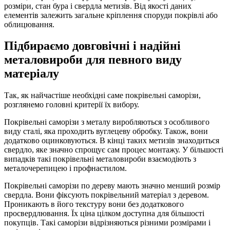
розміри, стан бура і свердла метизів. Від якості даних
елементів залежить загальне кріплення споруди покрівлі або
облицювання.
Підбираємо довговічні і надійні
металовироби для певного виду
матеріалу
Так, як найчастіше необхідні саме покрівельні саморізи,
розглянемо головні критерії їх вибору.
Покрівельні саморізи з металу виробляються з особливого
виду сталі, яка проходить вуглецеву обробку. Також, вони
додатково оцинковуються. В кінці таких метизів знаходиться
свердло, яке значно спрощує сам процес монтажу. У більшості
випадків такі покрівельні металовироби взаємодіють з
металочерепицею і профнастилом.
Покрівельні саморізи по дереву мають значно менший розмір
свердла. Вони фіксують покрівельний матеріал з деревом.
Проникають в його текстуру вони без додаткового
просвердлювання. Їх ціна цілком доступна для більшості
покупців. Такі саморізи відрізняються різними розмірами і