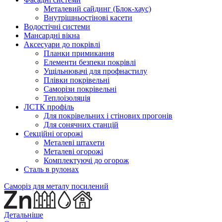
Металевий сайдинг (Блок-хаус)
Внутрішньостінові касети
Водостічні системи
Мансардні вікна
Аксесуари до покрівлі
Планки примикання
Елементи безпеки покрівлі
Ущільнювачі для профнастилу
Плівки покрівельні
Саморізи покрівельні
Теплоізоляція
ЛСТК профіль
Для покрівельних і стінових прогонів
Для сонячних станцій
Секційні огорожі
Металеві штахети
Металеві огорожі
Комплектуючі до огорож
Сталь в рулонах
Саморіз для металу посилений
Детальніше