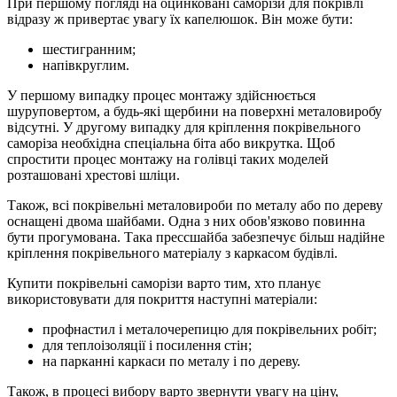
При першому погляді на оцинковані саморізи для покрівлі
відразу ж привертає увагу їх капелюшок. Він може бути:
шестигранним;
напівкруглим.
У першому випадку процес монтажу здійснюється
шуруповертом, а будь-які щербини на поверхні металовиробу
відсутні. У другому випадку для кріплення покрівельного
саморіза необхідна спеціальна біта або викрутка. Щоб
спростити процес монтажу на голівці таких моделей
розташовані хрестові шліци.
Також, всі покрівельні металовироби по металу або по дереву
оснащені двома шайбами. Одна з них обов'язково повинна
бути прогумована. Така прессшайба забезпечує більш надійне
кріплення покрівельного матеріалу з каркасом будівлі.
Купити покрівельні саморізи варто тим, хто планує
використовувати для покриття наступні матеріали:
профнастил і металочерепицю для покрівельних робіт;
для теплоізоляції і посилення стін;
на парканні каркаси по металу і по дереву.
Також, в процесі вибору варто звернути увагу на ціну,