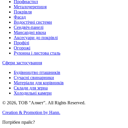
Профнастил
Металочерепиця
Покрівля
Фасад
Водостічні системи
Сендвіч-панелі
Мансардні вікна
Аксесуари до покрівлі
Профілі
Огорожі
Рулонна і листова сталь
Сфери застосування
Будівництво пташників
Сучасні свинарники
Матеріали для корівників
Склади для зерна
Холодильні камери
© 2026, ТОВ "Алмет". All Rights Reserved.
Creation & Promotion by
Hann.
Потрібен прайс?