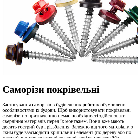
Саморізи покрівельні
Застосування саморізів в будівельних роботах обумовлено
особливостями їх будови. Щоб використовувати покрівельні
саморізи по призначенню немає необхідності здійснювати
сверління матеріалів перед їх монтажем. Вони вже мають
досить гострий бур і різьблення. Залежно від того матеріалу, з
яким буде взаємодіяти кріпильний елемент (по дереву або по
металу), він має додаткові складові, такі як прессшайба,