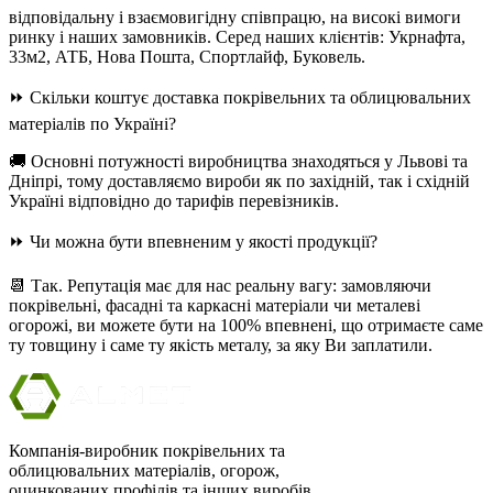
відповідальну і взаємовигідну співпрацю, на високі вимоги
ринку і наших замовників. Серед наших клієнтів: Укрнафта,
33м2, АТБ, Нова Пошта, Спортлайф, Буковель.
⏩ Скільки коштує доставка покрівельних та облицювальних
матеріалів по Україні?
🚚 Основні потужності виробництва знаходяться у Львові та
Дніпрі, тому доставляємо вироби як по західній, так і східній
Україні відповідно до тарифів перевізників.
⏩ Чи можна бути впевненим у якості продукції?
📆 Так. Репутація має для нас реальну вагу: замовляючи
покрівельні, фасадні та каркасні матеріали чи металеві
огорожі, ви можете бути на 100% впевнені, що отримаєте саме
ту товщину і саме ту якість металу, за яку Ви заплатили.
Компанія-виробник покрівельних та
облицювальних матеріалів, огорож,
оцинкованих профілів та інших виробів