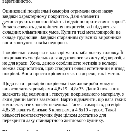
варіативністю.
Оцинковані покрівельні саморізи отримали свою назву
завдяки характерному покриттю. Дані елементи
демонструють вологостійкість і відмінно протистоять корозії.
Їх застосовують для кріплення покриттів, які піддаються
складних кліматичних умов. Купити такі металовироби не
складе труднощів. Завдяки старанням сучасних виробників
вони коштують зовсім недорого.
Покрівельні саморізи в кольорі мають забарвлену головку. Її
покривають спеціально для додаткового захисту від корозії, а
не для краси. Хоча, даною особливістю метизів в кольорі
можна скористатися, щоб створити більш естетичний вигляд
покрівлі. Вони просто кріпляться як на дерево, так і метал.
Щодо ваги і розмірів покрівельні металовироби можуть
виготовлятися розмірами 4,8х19 і 4,8х35. Даний показник
залежить від величини і текстури покрівельного матеріалу, з
яким даний метиз взаємодіє. Варто відзначити, що вага таких
комплектуючих зовсім невелика. Тисяча саморізів, розмірів
4,8х35 важить близько 5 кілограм, а 4,8х19 - трьох. Такої
кількості комплектуючих буде цілком достатньо для
перекриття даху стандартного житлового будинку.