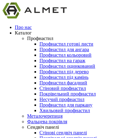
Про нас
Каталог
Профнастил
Профнастил готові листи
Профнастил для ангара
Профнастил кольоровий
Профнастил на гараж
Профнастил оцинкований
Профнастил під дерево
Профнастил під камінь
Профнастил фасадний
Стіновий профнастил
Покрівельний профнастил
Несучий профнастил
Профнастил для паркану
Хвильовий профнастил
Металочерепиця
Фальцева покрівля
Сендвіч панелі
Стінові сендвіч панелі