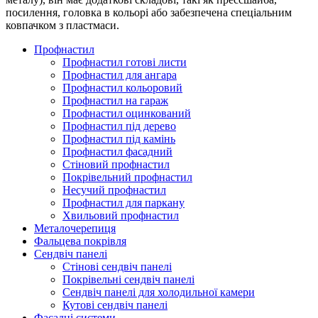
посилення, головка в кольорі або забезпечена спеціальним
ковпачком з пластмаси.
Профнастил
Профнастил готові листи
Профнастил для ангара
Профнастил кольоровий
Профнастил на гараж
Профнастил оцинкований
Профнастил під дерево
Профнастил під камінь
Профнастил фасадний
Стіновий профнастил
Покрівельний профнастил
Несучий профнастил
Профнастил для паркану
Хвильовий профнастил
Металочерепиця
Фальцева покрівля
Сендвіч панелі
Стінові сендвіч панелі
Покрівельні сендвіч панелі
Сендвіч панелі для холодильної камери
Кутові сендвіч панелі
Фасадні системи