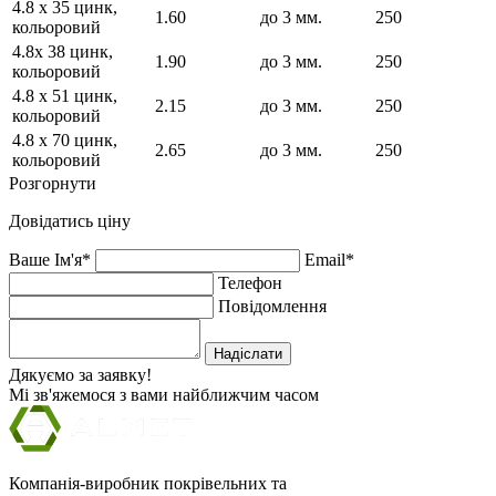
4.8 х 35 цинк,
1.60
до 3 мм.
250
кольоровий
4.8х 38 цинк,
1.90
до 3 мм.
250
кольоровий
4.8 х 51 цинк,
2.15
до 3 мм.
250
кольоровий
4.8 х 70 цинк,
2.65
до 3 мм.
250
кольоровий
Розгорнути
Довідатись ціну
Ваше Ім'я*
Email*
Телефон
Повідомлення
Надіслати
Дякуємо за заявку!
Мі зв'яжемося з вами найближчим часом
Компанія-виробник покрівельних та