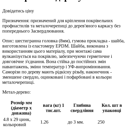
Довідатись ціну
Призначення: призначений для кріплення покрівельних
профнастилів та металочерепиці до дерев'яного каркасу без
попереднього Засвердлювання.
Опис: шестигранна головка (8мм), гумова прокладка - шайба,
виготовлена із еластомеру EPDM. Шайба, виконана з
використанням цього матеріалу, при монтажі сама
вулканізується на покрівлю, забезпечуючи герметичне і
довговічне з'єднання. Вона стійка до постійних змін
навантажень, зміни температур і УФ-випромінювання.
Саморізи по дереву мають рідкісну різьбу, наконечник -
зменшене свердло, оцинковані і пофарбовані в кольори
металочерепиці.
Метал-дерево:
Розмір мм
вага (кг) 1
Глибина
Кол. шт в
(діаметр х
тис.шт.
свердління
упаковці
довжина)
4.8 х 29 цинк,
1.26
до 3 мм.
250
кольоровий