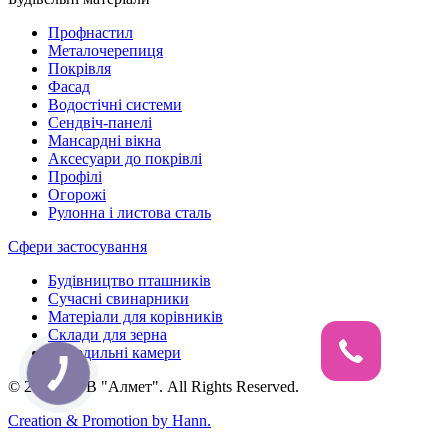
Профнастил
Металочерепиця
Покрівля
Фасад
Водостічні системи
Сендвіч-панелі
Мансардні вікна
Аксесуари до покрівлі
Профілі
Огорожі
Рулонна і листова сталь
Сфери застосування
Будівництво пташників
Сучасні свинарники
Матеріали для корівників
Склади для зерна
Холодильні камери
© 2026, ТОВ "Алмет". All Rights Reserved.
Creation & Promotion by
Hann.