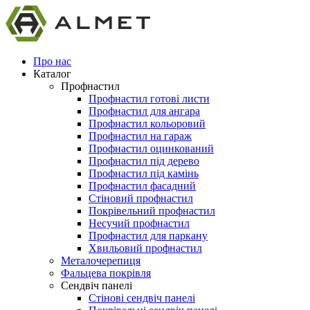
Про нас
Каталог
Профнастил
Профнастил готові листи
Профнастил для ангара
Профнастил кольоровий
Профнастил на гараж
Профнастил оцинкований
Профнастил під дерево
Профнастил під камінь
Профнастил фасадний
Стіновий профнастил
Покрівельний профнастил
Несучий профнастил
Профнастил для паркану
Хвильовий профнастил
Металочерепиця
Фальцева покрівля
Сендвіч панелі
Стінові сендвіч панелі