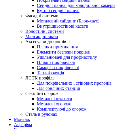
Покрівельні сендвіч панелі
Сендвіч панелі для холодильної камери
Кутові сендвіч панелі
Фасадні системи
Металевий сайдинг (Блок-хаус)
Внутрішньостінові касети
Водостічні системи
Мансардні вікна
Аксесуари до покрівлі
Планки примикання
Елементи безпеки покрівлі
Ущільнювачі для профнастилу
Плівки покрівельні
Саморізи покрівельні
Теплоізоляція
ЛСТК профіль
Для покрівельних і стінових прогонів
Для сонячних станцій
Секційні огорожі
Металеві штахети
Металеві огорожі
Комплектуючі до огорож
Сталь в рулонах
Монтаж
Аграріям