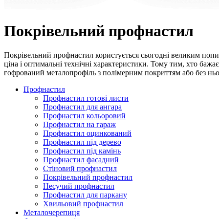
Покрівельний профнастил
Покрівельний профнастил користується сьогодні великим попит
ціна і оптимальні технічні характеристики. Тому тим, хто баж
гофрований металопрофіль з полімерним покриттям або без ньог
Профнастил
Профнастил готові листи
Профнастил для ангара
Профнастил кольоровий
Профнастил на гараж
Профнастил оцинкований
Профнастил під дерево
Профнастил під камінь
Профнастил фасадний
Стіновий профнастил
Покрівельний профнастил
Несучий профнастил
Профнастил для паркану
Хвильовий профнастил
Металочерепиця