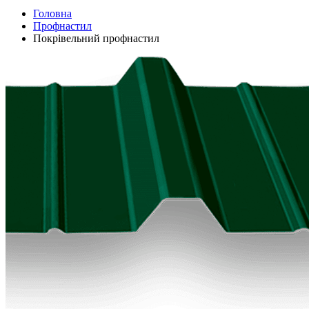
Головна
Профнастил
Покрівельний профнастил