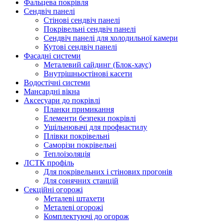
Фальцева покрівля
Сендвіч панелі
Стінові сендвіч панелі
Покрівельні сендвіч панелі
Сендвіч панелі для холодильної камери
Кутові сендвіч панелі
Фасадні системи
Металевий сайдинг (Блок-хаус)
Внутрішньостінові касети
Водостічні системи
Мансардні вікна
Аксесуари до покрівлі
Планки примикання
Елементи безпеки покрівлі
Ущільнювачі для профнастилу
Плівки покрівельні
Саморізи покрівельні
Теплоізоляція
ЛСТК профіль
Для покрівельних і стінових прогонів
Для сонячних станцій
Секційні огорожі
Металеві штахети
Металеві огорожі
Комплектуючі до огорож