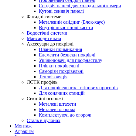
Покрівельні сендвіч панелі
Сендвіч панелі для холодильної камери
Кутові сендвіч панелі
Фасадні системи
Металевий сайдинг (Блок-хаус)
Внутрішньостінові касети
Водостічні системи
Мансардні вікна
Аксесуари до покрівлі
Планки примикання
Елементи безпеки покрівлі
Ущільнювачі для профнастилу
Плівки покрівельні
Саморізи покрівельні
Теплоізоляція
ЛСТК профіль
Для покрівельних і стінових прогонів
Для сонячних станцій
Секційні огорожі
Металеві штахети
Металеві огорожі
Комплектуючі до огорож
Сталь в рулонах
Монтаж
Аграріям