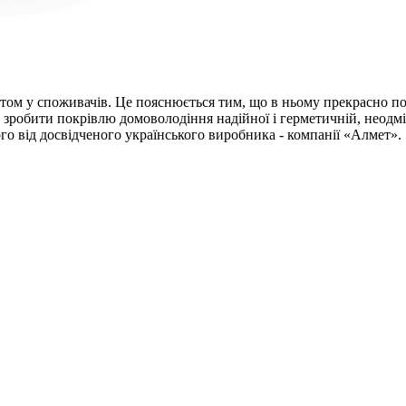
ом у споживачів. Це пояснюється тим, що в ньому прекрасно поє
ає зробити покрівлю домоволодіння надійної і герметичній, нео
о від досвідченого українського виробника - компанії «Алмет».