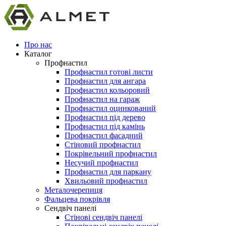
Про нас
Каталог
Профнастил
Профнастил готові листи
Профнастил для ангара
Профнастил кольоровий
Профнастил на гараж
Профнастил оцинкований
Профнастил під дерево
Профнастил під камінь
Профнастил фасадний
Стіновий профнастил
Покрівельний профнастил
Несучий профнастил
Профнастил для паркану
Хвильовий профнастил
Металочерепиця
Фальцева покрівля
Сендвіч панелі
Стінові сендвіч панелі