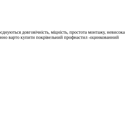
днуються довговічність, міцність, простота монтажу, невисока
дмінно варто купити покрівельний профнастил -оцинкованний