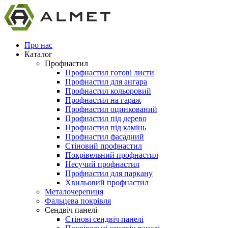
Про нас
Каталог
Профнастил
Профнастил готові листи
Профнастил для ангара
Профнастил кольоровий
Профнастил на гараж
Профнастил оцинкований
Профнастил під дерево
Профнастил під камінь
Профнастил фасадний
Стіновий профнастил
Покрівельний профнастил
Несучий профнастил
Профнастил для паркану
Хвильовий профнастил
Металочерепиця
Фальцева покрівля
Сендвіч панелі
Стінові сендвіч панелі