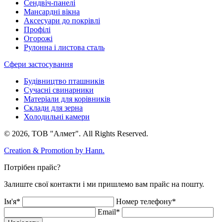
Сендвіч-панелі
Мансардні вікна
Аксесуари до покрівлі
Профілі
Огорожі
Рулонна і листова сталь
Сфери застосування
Будівництво пташників
Сучасні свинарники
Матеріали для корівників
Склади для зерна
Холодильні камери
© 2026, ТОВ "Алмет". All Rights Reserved.
Creation & Promotion by
Hann.
Потрібен прайс?
Залиште свої контакти і ми пришлемо вам прайс на пошту.
Ім'я*
Номер телефону*
Email*