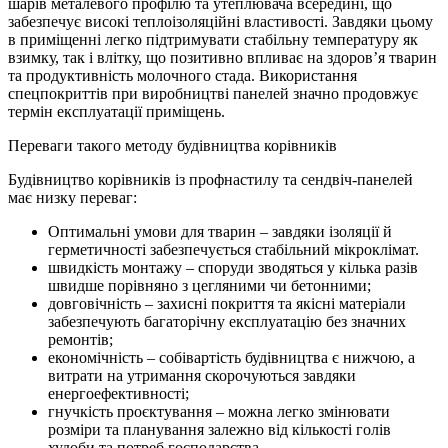
шарів металевого профілю та утеплювача всередині, що
забезпечує високі теплоізоляційні властивості. Завдяки цьому
в приміщенні легко підтримувати стабільну температуру як
взимку, так і влітку, що позитивно впливає на здоров’я тварин
та продуктивність молочного стада. Використання
спецпокриттів при виробництві панелей значно продовжує
термін експлуатації приміщень.
Переваги такого методу будівництва корівників
Будівництво корівників із профнастилу та сендвіч-панелей
має низку переваг:
Оптимальні умови для тварин – завдяки ізоляції й
герметичності забезпечується стабільний мікроклімат.
швидкість монтажу – споруди зводяться у кілька разів
швидше порівняно з цегляними чи бетонними;
довговічність – захисні покриття та якісні матеріали
забезпечують багаторічну експлуатацію без значних
ремонтів;
економічність – собівартість будівництва є нижчою, а
витрати на утримання скорочуються завдяки
енергоефективності;
гнучкість проєктування – можна легко змінювати
розміри та планування залежно від кількості голів
худоби та потреб господарства.