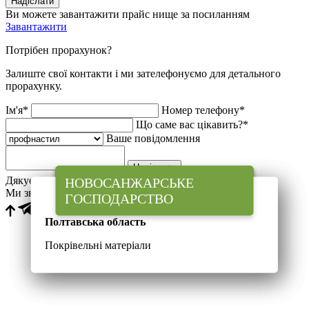
Надіслати
Ви можете завантажити прайс нище за посиланням
Завантажити
Потрібен прорахунок?
Залиште свої контакти і ми зателефонуємо для детального
прорахунку.
Ім'я*
Номер телефону*
Що саме вас цікавить?*
Ваше повідомлення
Надіслати
Дякуємо за заявку!
ФЕРМЕРСЬКЕ
ТВАРИННИЦЬКИЙ
НОВОСАНЖАРСЬКЕ
Ми зв'яжемося з вами найближчим часом
ГОСПОДАРСТВО "ГАДЗ"
КОМПЛЕКС
ГОСПОДАРСТВО
Тернопільська область
Полтавська область
Полтавська область
Покрівельні і фасадні матеріали
Покрівельні матеріали
Покрівельні матеріали