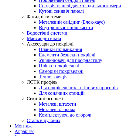
Покрівельні сендвіч панелі
Сендвіч панелі для холодильної камери
Кутові сендвіч панелі
Фасадні системи
Металевий сайдинг (Блок-хаус)
Внутрішньостінові касети
Водостічні системи
Мансардні вікна
Аксесуари до покрівлі
Планки примикання
Елементи безпеки покрівлі
Ущільнювачі для профнастилу
Плівки покрівельні
Саморізи покрівельні
Теплоізоляція
ЛСТК профіль
Для покрівельних і стінових прогонів
Для сонячних станцій
Секційні огорожі
Металеві штахети
Металеві огорожі
Комплектуючі до огорож
Сталь в рулонах
Монтаж
Аграріям