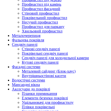
Профнастил під камінь
Профнастил фасадний
Стіновий профнастил
Покрівельний профнастил
Несучий профнастил
Профнастил для паркану
Хвильовий профнастил
Металочерепиця
Фальцева покрівля
Сендвіч панелі
Стінові сендвіч панелі
Покрівельні сендвіч панелі
Сендвіч панелі для холодильної камери
Кутові сендвіч панелі
Фасадні системи
Металевий сайдинг (Блок-хаус)
Внутрішньостінові касети
Водостічні системи
Мансардні вікна
Аксесуари до покрівлі
Планки примикання
Елементи безпеки покрівлі
Ущільнювачі для профнастилу
Плівки покрівельні