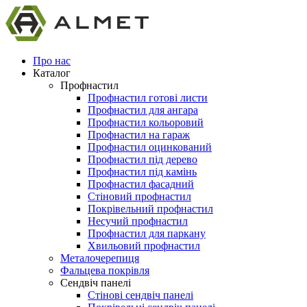
Про нас
Каталог
Профнастил
Профнастил готові листи
Профнастил для ангара
Профнастил кольоровий
Профнастил на гараж
Профнастил оцинкований
Профнастил під дерево
Профнастил під камінь
Профнастил фасадний
Стіновий профнастил
Покрівельний профнастил
Несучий профнастил
Профнастил для паркану
Хвильовий профнастил
Металочерепиця
Фальцева покрівля
Сендвіч панелі
Стінові сендвіч панелі