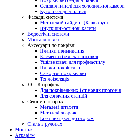
Покрівельні сендвіч панелі
Сендвіч панелі для холодильної камери
Кутові сендвіч панелі
Фасадні системи
Металевий сайдинг (Блок-хаус)
Внутрішньостінові касети
Водостічні системи
Мансардні вікна
Аксесуари до покрівлі
Планки примикання
Елементи безпеки покрівлі
Ущільнювачі для профнастилу
Плівки покрівельні
Саморізи покрівельні
Теплоізоляція
ЛСТК профіль
Для покрівельних і стінових прогонів
Для сонячних станцій
Секційні огорожі
Металеві штахети
Металеві огорожі
Комплектуючі до огорож
Сталь в рулонах
Монтаж
Аграріям