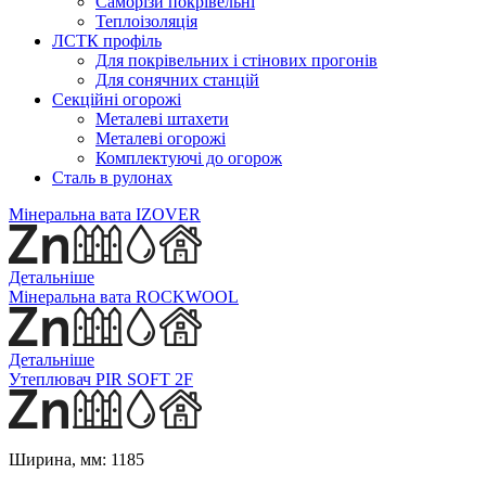
Саморізи покрівельні
Теплоізоляція
ЛСТК профіль
Для покрівельних і стінових прогонів
Для сонячних станцій
Секційні огорожі
Металеві штахети
Металеві огорожі
Комплектуючі до огорож
Сталь в рулонах
Мінеральна вата IZOVER
Детальніше
Мінеральна вата ROCKWOOL
Детальніше
Утеплювач PIR SOFT 2F
Ширина, мм:
1185