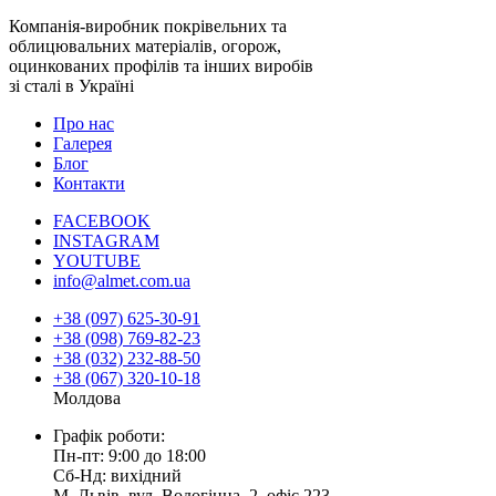
Компанія-виробник покрівельних та
облицювальних матеріалів, огорож,
оцинкованих профілів та інших виробів
зі сталі в Україні
Про нас
Галерея
Блог
Контакти
FACEBOOK
INSTAGRAM
YOUTUBE
info@almet.com.ua
+38 (097) 625-30-91
+38 (098) 769-82-23
+38 (032) 232-88-50
+38 (067) 320-10-18
Молдова
Графік роботи:
Пн-пт: 9:00 до 18:00
Сб-Нд: вихідний
М. Львів, вул. Водогінна, 2, офіс 223