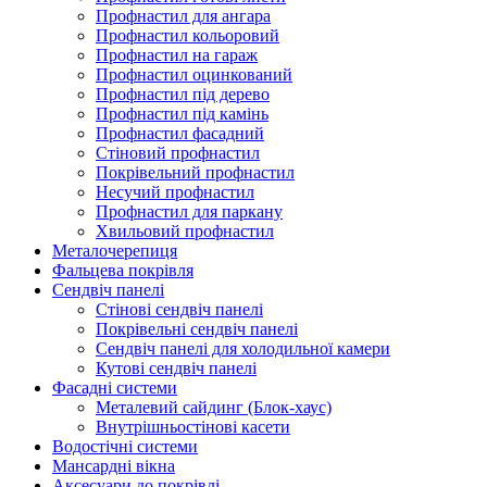
Профнастил для ангара
Профнастил кольоровий
Профнастил на гараж
Профнастил оцинкований
Профнастил під дерево
Профнастил під камінь
Профнастил фасадний
Стіновий профнастил
Покрівельний профнастил
Несучий профнастил
Профнастил для паркану
Хвильовий профнастил
Металочерепиця
Фальцева покрівля
Сендвіч панелі
Стінові сендвіч панелі
Покрівельні сендвіч панелі
Сендвіч панелі для холодильної камери
Кутові сендвіч панелі
Фасадні системи
Металевий сайдинг (Блок-хаус)
Внутрішньостінові касети
Водостічні системи
Мансардні вікна
Аксесуари до покрівлі