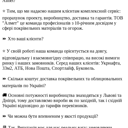
Almet?
⭐ Тим, що ми надаємо нашим клієнтам комплексний сервіс:
прорахунок проекту, виробництво, доставка та гарантія. ТОВ
"Алмет" це команда професіоналів з 10-річним досвідом у
сфері покрівельних матеріалів та огорож.
⏩ Хто ваші клієнти?
⭐ У своїй роботі наша команда орієнтується на довгу,
відповідальну і взаємовигідну співпрацю, на високі вимоги
ринку і наших замовників. Серед наших клієнтів: Укрнафта,
33м2, АТБ, Нова Пошта, Спортлайф, Буковель.
⏩ Скільки коштує доставка покрівельних та облицювальних
матеріалів по Україні?
🚚 Основні потужності виробництва знаходяться у Львові та
Дніпрі, тому доставляємо вироби як по західній, так і східній
Україні відповідно до тарифів перевізників.
⏩ Чи можна бути впевненим у якості продукції?
📆 Так. Репутація має для нас реальну вагу: замовляючи