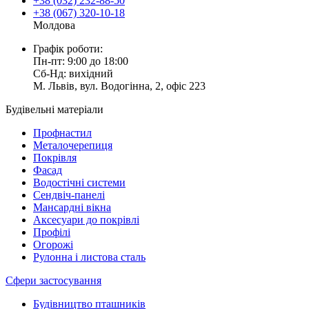
+38 (032) 232-88-50
+38 (067) 320-10-18
Молдова
Графік роботи:
Пн-пт: 9:00 до 18:00
Сб-Нд: вихідний
М. Львів, вул. Водогінна, 2, офіс 223
Будівельні матеріали
Профнастил
Металочерепиця
Покрівля
Фасад
Водостічні системи
Сендвіч-панелі
Мансардні вікна
Аксесуари до покрівлі
Профілі
Огорожі
Рулонна і листова сталь
Сфери застосування
Будівництво пташників