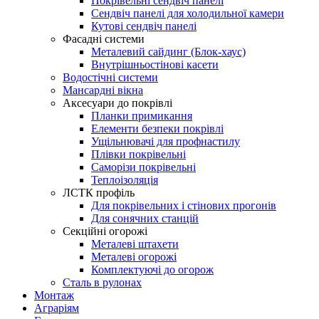
Покрівельні сендвіч панелі
Сендвіч панелі для холодильної камери
Кутові сендвіч панелі
Фасадні системи
Металевий сайдинг (Блок-хаус)
Внутрішньостінові касети
Водостічні системи
Мансардні вікна
Аксесуари до покрівлі
Планки примикання
Елементи безпеки покрівлі
Ущільнювачі для профнастилу
Плівки покрівельні
Саморізи покрівельні
Теплоізоляція
ЛСТК профіль
Для покрівельних і стінових прогонів
Для сонячних станцій
Секційні огорожі
Металеві штахети
Металеві огорожі
Комплектуючі до огорож
Сталь в рулонах
Монтаж
Аграріям