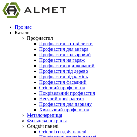
Про нас
Каталог
Профнастил
Профнастил готові листи
Профнастил для ангара
Профнастил кольоровий
Профнастил на гараж
Профнастил оцинкований
Профнастил під дерево
Профнастил під камінь
Профнастил фасадний
Стіновий профнастил
Покрівельний профнастил
Несучий профнастил
Профнастил для паркану
Хвильовий профнастил
Металочерепиця
Фальцева покрівля
Сендвіч панелі
Стінові сендвіч панелі