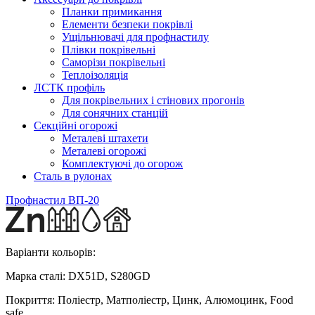
Планки примикання
Елементи безпеки покрівлі
Ущільнювачі для профнастилу
Плівки покрівельні
Саморізи покрівельні
Теплоізоляція
ЛСТК профіль
Для покрівельних і стінових прогонів
Для сонячних станцій
Секційні огорожі
Металеві штахети
Металеві огорожі
Комплектуючі до огорож
Сталь в рулонах
Профнастил ВП-20
Варіанти кольорів:
Марка сталі:
DX51D, S280GD
Покриття:
Поліестр, Матполіестр, Цинк, Алюмоцинк, Food
safe