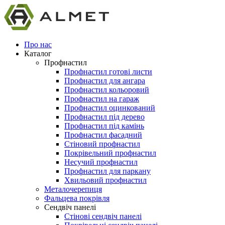
Про нас
Каталог
Профнастил
Профнастил готові листи
Профнастил для ангара
Профнастил кольоровий
Профнастил на гараж
Профнастил оцинкований
Профнастил під дерево
Профнастил під камінь
Профнастил фасадний
Стіновий профнастил
Покрівельний профнастил
Несучий профнастил
Профнастил для паркану
Хвильовий профнастил
Металочерепиця
Фальцева покрівля
Сендвіч панелі
Стінові сендвіч панелі