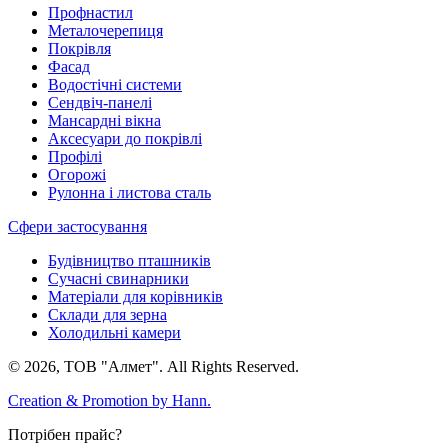
Профнастил
Металочерепиця
Покрівля
Фасад
Водостічні системи
Сендвіч-панелі
Мансардні вікна
Аксесуари до покрівлі
Профілі
Огорожі
Рулонна і листова сталь
Сфери застосування
Будівництво пташників
Сучасні свинарники
Матеріали для корівників
Склади для зерна
Холодильні камери
© 2026, ТОВ "Алмет". All Rights Reserved.
Creation & Promotion by
Hann.
Потрібен прайс?