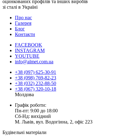
оцинкованих профілів та інших виробів
зі сталі в Україні
Про нас
Галерея
Блог
Контакти
FACEBOOK
INSTAGRAM
YOUTUBE
info@almet.com.ua
+38 (097) 625-30-91
+38 (098) 769-82-23
+38 (032) 232-88-50
+38 (067) 320-10-18
Молдова
Графік роботи:
Пн-пт: 9:00 до 18:00
Сб-Нд: вихідний
М. Львів, вул. Водогінна, 2, офіс 223
Будівельні матеріали