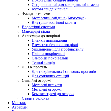
Покрівельні сендвіч панелі
Сендвіч панелі для холодильної камери
Кутові сендвіч панелі
Фасадні системи
Металевий сайдинг (Блок-хаус)
Внутрішньостінові касети
Водостічні системи
Мансардні вікна
Аксесуари до покрівлі
Планки примикання
Елементи безпеки покрівлі
Ущільнювачі для профнастилу
Плівки покрівельні
Саморізи покрівельні
Теплоізоляція
ЛСТК профіль
Для покрівельних і стінових прогонів
Для сонячних станцій
Секційні огорожі
Металеві штахети
Металеві огорожі
Комплектуючі до огорож
Сталь в рулонах
Монтаж
Аграріям