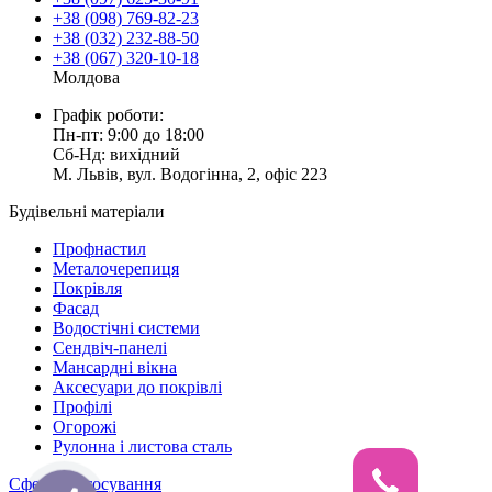
+38 (098) 769-82-23
+38 (032) 232-88-50
+38 (067) 320-10-18
Молдова
Графік роботи:
Пн-пт: 9:00 до 18:00
Сб-Нд: вихідний
М. Львів, вул. Водогінна, 2, офіс 223
Будівельні матеріали
Профнастил
Металочерепиця
Покрівля
Фасад
Водостічні системи
Сендвіч-панелі
Мансардні вікна
Аксесуари до покрівлі
Профілі
Огорожі
Рулонна і листова сталь
Сфери застосування