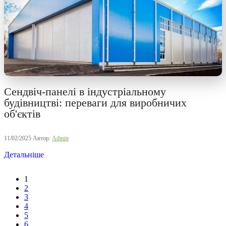
Сендвіч-панелі в індустріальному
будівництві: переваги для виробничих
об'єктів
11/02/2025
Автор:
Admin
Детальніше
1
2
3
4
5
6