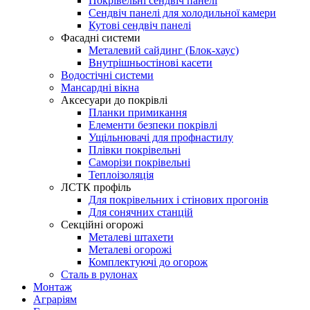
Покрівельні сендвіч панелі
Сендвіч панелі для холодильної камери
Кутові сендвіч панелі
Фасадні системи
Металевий сайдинг (Блок-хаус)
Внутрішньостінові касети
Водостічні системи
Мансардні вікна
Аксесуари до покрівлі
Планки примикання
Елементи безпеки покрівлі
Ущільнювачі для профнастилу
Плівки покрівельні
Саморізи покрівельні
Теплоізоляція
ЛСТК профіль
Для покрівельних і стінових прогонів
Для сонячних станцій
Секційні огорожі
Металеві штахети
Металеві огорожі
Комплектуючі до огорож
Сталь в рулонах
Монтаж
Аграріям