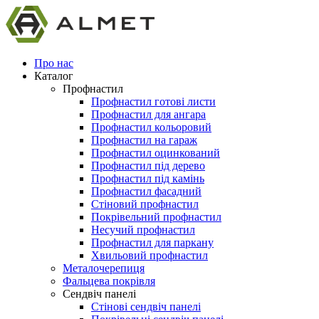
Про нас
Каталог
Профнастил
Профнастил готові листи
Профнастил для ангара
Профнастил кольоровий
Профнастил на гараж
Профнастил оцинкований
Профнастил під дерево
Профнастил під камінь
Профнастил фасадний
Стіновий профнастил
Покрівельний профнастил
Несучий профнастил
Профнастил для паркану
Хвильовий профнастил
Металочерепиця
Фальцева покрівля
Сендвіч панелі
Стінові сендвіч панелі