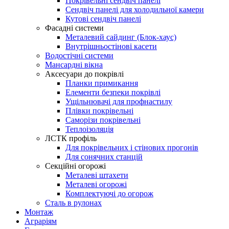
Покрівельні сендвіч панелі
Сендвіч панелі для холодильної камери
Кутові сендвіч панелі
Фасадні системи
Металевий сайдинг (Блок-хаус)
Внутрішньостінові касети
Водостічні системи
Мансардні вікна
Аксесуари до покрівлі
Планки примикання
Елементи безпеки покрівлі
Ущільнювачі для профнастилу
Плівки покрівельні
Саморізи покрівельні
Теплоізоляція
ЛСТК профіль
Для покрівельних і стінових прогонів
Для сонячних станцій
Секційні огорожі
Металеві штахети
Металеві огорожі
Комплектуючі до огорож
Сталь в рулонах
Монтаж
Аграріям