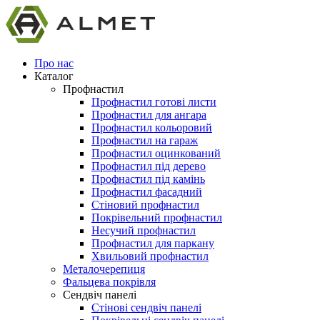
Про нас
Каталог
Профнастил
Профнастил готові листи
Профнастил для ангара
Профнастил кольоровий
Профнастил на гараж
Профнастил оцинкований
Профнастил під дерево
Профнастил під камінь
Профнастил фасадний
Стіновий профнастил
Покрівельний профнастил
Несучий профнастил
Профнастил для паркану
Хвильовий профнастил
Металочерепиця
Фальцева покрівля
Сендвіч панелі
Стінові сендвіч панелі