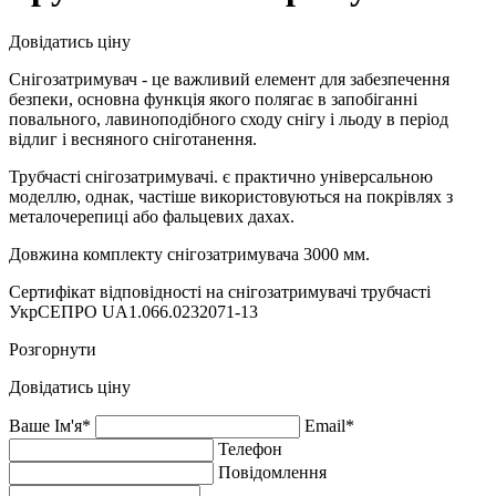
Довідатись ціну
Снігозатримувач - це важливий елемент для забезпечення
безпеки, основна функція якого полягає в запобіганні
повального, лавиноподібного сходу снігу і льоду в період
відлиг і весняного сніготанення.
Трубчасті снігозатримувачі. є практично універсальною
моделлю, однак, частіше використовуються на покрівлях з
металочерепиці або фальцевих дахах.
Довжина комплекту снігозатримувача 3000 мм.
Сертифікат відповідності на снігозатримувачі трубчасті
УкрСЕПРО UA1.066.0232071-13
Розгорнути
Довідатись ціну
Ваше Ім'я*
Email*
Телефон
Повідомлення