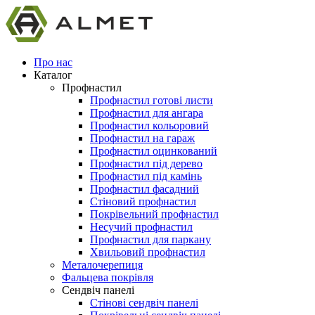
Про нас
Каталог
Профнастил
Профнастил готові листи
Профнастил для ангара
Профнастил кольоровий
Профнастил на гараж
Профнастил оцинкований
Профнастил під дерево
Профнастил під камінь
Профнастил фасадний
Стіновий профнастил
Покрівельний профнастил
Несучий профнастил
Профнастил для паркану
Хвильовий профнастил
Металочерепиця
Фальцева покрівля
Сендвіч панелі
Стінові сендвіч панелі