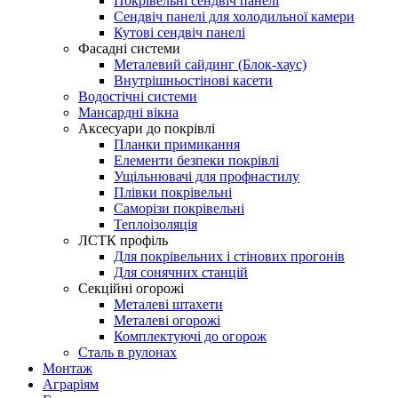
Покрівельні сендвіч панелі
Сендвіч панелі для холодильної камери
Кутові сендвіч панелі
Фасадні системи
Металевий сайдинг (Блок-хаус)
Внутрішньостінові касети
Водостічні системи
Мансардні вікна
Аксесуари до покрівлі
Планки примикання
Елементи безпеки покрівлі
Ущільнювачі для профнастилу
Плівки покрівельні
Саморізи покрівельні
Теплоізоляція
ЛСТК профіль
Для покрівельних і стінових прогонів
Для сонячних станцій
Секційні огорожі
Металеві штахети
Металеві огорожі
Комплектуючі до огорож
Сталь в рулонах
Монтаж
Аграріям