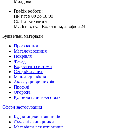
Молдова
Графік роботи:
Пн-пт: 9:00 до 18:00
Сб-Нд: вихідний
М. Львів, вул. Водогінна, 2, офіс 223
Будівельні матеріали
Профнастил
Металочерепиця
Покрівля
Фасад
Водостічні системи
Сендвіч-панелі
Мансардні вікна
Аксесуари до покрівлі
Профілі
Огорожі
Рулонна і листова сталь
Сфери застосування
Будівництво пташників
Сучасні свинарники
Матеріали для корівників