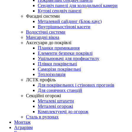
Покрівельні сендвіч панелі
Сендвіч панелі для холодильної камери
Кутові сендвіч панелі
Фасадні системи
Металевий сайдинг (Блок-хаус)
Внутрішньостінові касети
Водостічні системи
Мансардні вікна
Аксесуари до покрівлі
Планки примикання
Елементи безпеки покрівлі
Ущільнювачі для профнастилу
Плівки покрівельні
Саморізи покрівельні
Теплоізоляція
ЛСТК профіль
Для покрівельних і стінових прогонів
Для сонячних станцій
Секційні огорожі
Металеві штахети
Металеві огорожі
Комплектуючі до огорож
Сталь в рулонах
Монтаж
Аграріям