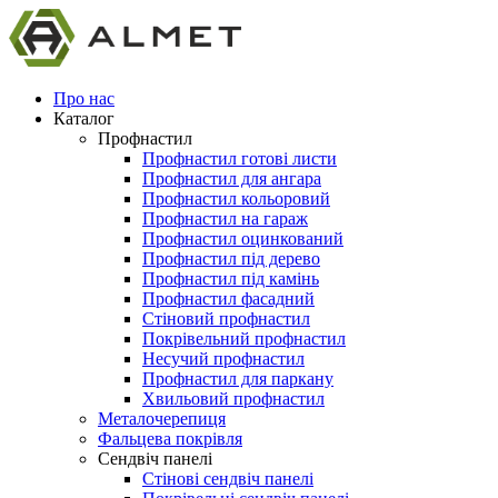
Про нас
Каталог
Профнастил
Профнастил готові листи
Профнастил для ангара
Профнастил кольоровий
Профнастил на гараж
Профнастил оцинкований
Профнастил під дерево
Профнастил під камінь
Профнастил фасадний
Стіновий профнастил
Покрівельний профнастил
Несучий профнастил
Профнастил для паркану
Хвильовий профнастил
Металочерепиця
Фальцева покрівля
Сендвіч панелі
Стінові сендвіч панелі