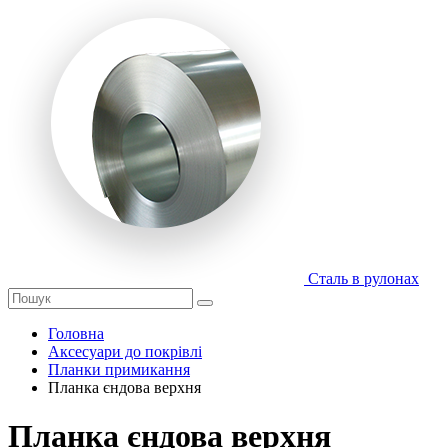
Сталь в рулонах
Головна
Аксесуари до покрівлі
Планки примикання
Планка єндова верхня
Планка єндова верхня