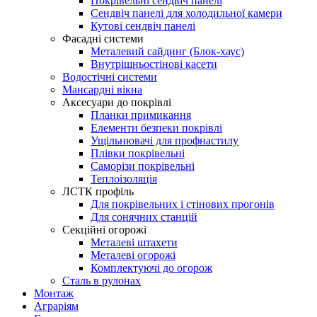
Покрівельні сендвіч панелі
Сендвіч панелі для холодильної камери
Кутові сендвіч панелі
Фасадні системи
Металевий сайдинг (Блок-хаус)
Внутрішньостінові касети
Водостічні системи
Мансардні вікна
Аксесуари до покрівлі
Планки примикання
Елементи безпеки покрівлі
Ущільнювачі для профнастилу
Плівки покрівельні
Саморізи покрівельні
Теплоізоляція
ЛСТК профіль
Для покрівельних і стінових прогонів
Для сонячних станцій
Секційні огорожі
Металеві штахети
Металеві огорожі
Комплектуючі до огорож
Сталь в рулонах
Монтаж
Аграріям