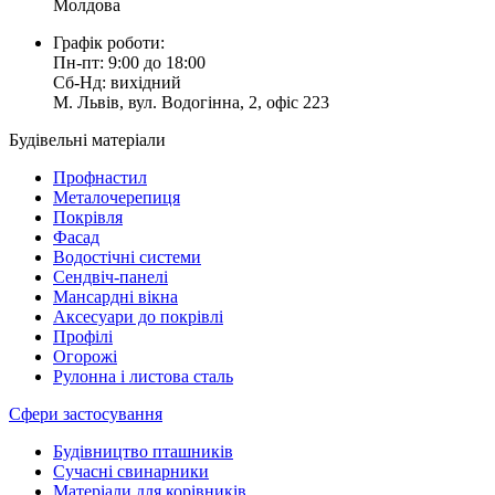
Молдова
Графік роботи:
Пн-пт: 9:00 до 18:00
Сб-Нд: вихідний
М. Львів, вул. Водогінна, 2, офіс 223
Будівельні матеріали
Профнастил
Металочерепиця
Покрівля
Фасад
Водостічні системи
Сендвіч-панелі
Мансардні вікна
Аксесуари до покрівлі
Профілі
Огорожі
Рулонна і листова сталь
Сфери застосування
Будівництво пташників
Сучасні свинарники
Матеріали для корівників