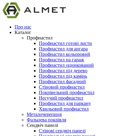
Про нас
Каталог
Профнастил
Профнастил готові листи
Профнастил для ангара
Профнастил кольоровий
Профнастил на гараж
Профнастил оцинкований
Профнастил під дерево
Профнастил під камінь
Профнастил фасадний
Стіновий профнастил
Покрівельний профнастил
Несучий профнастил
Профнастил для паркану
Хвильовий профнастил
Металочерепиця
Фальцева покрівля
Сендвіч панелі
Стінові сендвіч панелі