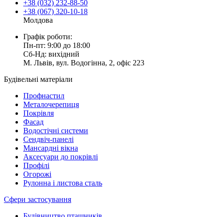
+38 (032) 232-88-50
+38 (067) 320-10-18
Молдова
Графік роботи:
Пн-пт: 9:00 до 18:00
Сб-Нд: вихідний
М. Львів, вул. Водогінна, 2, офіс 223
Будівельні матеріали
Профнастил
Металочерепиця
Покрівля
Фасад
Водостічні системи
Сендвіч-панелі
Мансардні вікна
Аксесуари до покрівлі
Профілі
Огорожі
Рулонна і листова сталь
Сфери застосування
Будівництво пташників