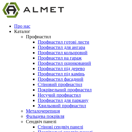
Про нас
Каталог
Профнастил
Профнастил готові листи
Профнастил для ангара
Профнастил кольоровий
Профнастил на гараж
Профнастил оцинкований
Профнастил під дерево
Профнастил під камінь
Профнастил фасадний
Стіновий профнастил
Покрівельний профнастил
Несучий профнастил
Профнастил для паркану
Хвильовий профнастил
Металочерепиця
Фальцева покрівля
Сендвіч панелі
Стінові сендвіч панелі