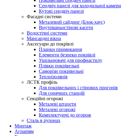
Покрівельні сендвіч панелі
Сендвіч панелі для холодильної камери
Кутові сендвіч панелі
Фасадні системи
Металевий сайдинг (Блок-хаус)
Внутрішньостінові касети
Водостічні системи
Мансардні вікна
Аксесуари до покрівлі
Планки примикання
Елементи безпеки покрівлі
Ущільнювачі для профнастилу
Плівки покрівельні
Саморізи покрівельні
Теплоізоляція
ЛСТК профіль
Для покрівельних і стінових прогонів
Для сонячних станцій
Секційні огорожі
Металеві штахети
Металеві огорожі
Комплектуючі до огорож
Сталь в рулонах
Монтаж
Аграріям