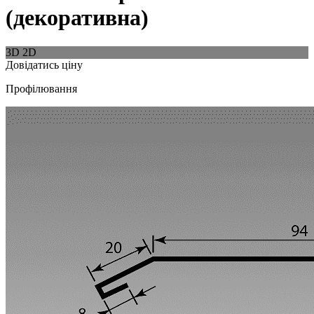
(декоративна)
3D
2D
Довідатись ціну
Профілювання