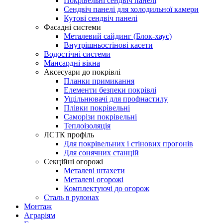
Покрівельні сендвіч панелі
Сендвіч панелі для холодильної камери
Кутові сендвіч панелі
Фасадні системи
Металевий сайдинг (Блок-хаус)
Внутрішньостінові касети
Водостічні системи
Мансардні вікна
Аксесуари до покрівлі
Планки примикання
Елементи безпеки покрівлі
Ущільнювачі для профнастилу
Плівки покрівельні
Саморізи покрівельні
Теплоізоляція
ЛСТК профіль
Для покрівельних і стінових прогонів
Для сонячних станцій
Секційні огорожі
Металеві штахети
Металеві огорожі
Комплектуючі до огорож
Сталь в рулонах
Монтаж
Аграріям