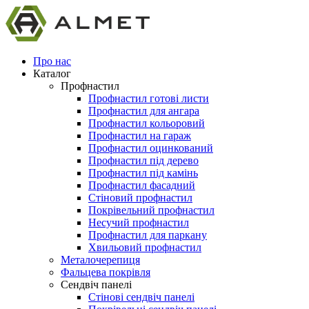
Про нас
Каталог
Профнастил
Профнастил готові листи
Профнастил для ангара
Профнастил кольоровий
Профнастил на гараж
Профнастил оцинкований
Профнастил під дерево
Профнастил під камінь
Профнастил фасадний
Стіновий профнастил
Покрівельний профнастил
Несучий профнастил
Профнастил для паркану
Хвильовий профнастил
Металочерепиця
Фальцева покрівля
Сендвіч панелі
Стінові сендвіч панелі