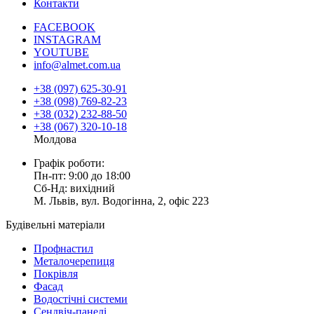
Контакти
FACEBOOK
INSTAGRAM
YOUTUBE
info@almet.com.ua
+38 (097) 625-30-91
+38 (098) 769-82-23
+38 (032) 232-88-50
+38 (067) 320-10-18
Молдова
Графік роботи:
Пн-пт: 9:00 до 18:00
Сб-Нд: вихідний
М. Львів, вул. Водогінна, 2, офіс 223
Будівельні матеріали
Профнастил
Металочерепиця
Покрівля
Фасад
Водостічні системи
Сендвіч-панелі