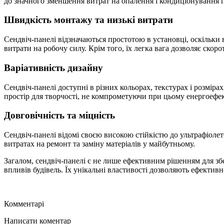
до значного зменшення витрат на опалення і кондиціонування п
Швидкість монтажу та низькі витрати
Сендвіч-панелі відзначаються простотою в установці, оскільки
витрати на робочу силу. Крім того, їх легка вага дозволяє скор
Варіативність дизайну
Сендвіч-панелі доступні в різних кольорах, текстурах і розміра
простір для творчості, не компрометуючи при цьому енергоефект
Довговічність та міцність
Сендвіч-панелі відомі своєю високою стійкістю до ультрафіоле
витратах на ремонт та заміну матеріалів у майбутньому.
Загалом, сендвіч-панелі є не лише ефективним рішенням для зб
впливів будівель. Їх унікальні властивості дозволяють ефектив
Комментарі
Написати коментар