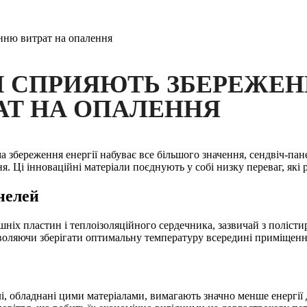
нню витрат на опалення
І СПРИЯЮТЬ ЗБЕРЕЖЕН
Т НА ОПАЛЕННЯ
ма збереження енергії набуває все більшого значення, сендвіч-па
 Ці інноваційні матеріали поєднують у собі низку переваг, які р
нелей
шніх пластин і теплоізоляційного сердечника, зазвичай з полісти
озволяючи зберігати оптимальну температуру всередині приміщен
влі, обладнані цими матеріалами, вимагають значно менше енергі