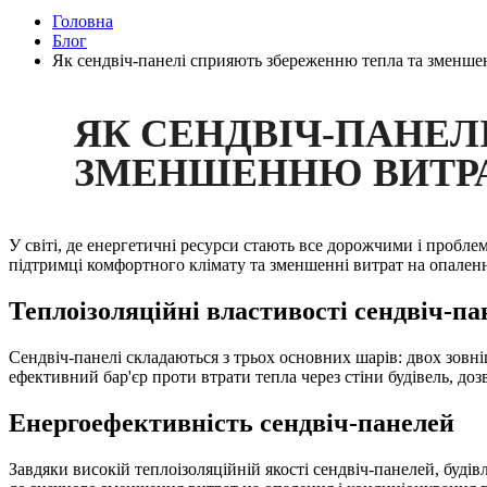
Головна
Блог
Як сендвіч-панелі сприяють збереженню тепла та зменше
ЯК СЕНДВІЧ-ПАНЕЛ
ЗМЕНШЕННЮ ВИТРА
У світі, де енергетичні ресурси стають все дорожчими і пробле
підтримці комфортного клімату та зменшенні витрат на опалення.
Теплоізоляційні властивості сендвіч-па
Сендвіч-панелі складаються з трьох основних шарів: двох зовні
ефективний бар'єр проти втрати тепла через стіни будівель, д
Енергоефективність сендвіч-панелей
Завдяки високій теплоізоляційній якості сендвіч-панелей, буді