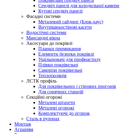
Покрівельні сендвіч панелі
Сендвіч панелі для холодильної камери
Кутові сендвіч панелі
Фасадні системи
Металевий сайдинг (Блок-хаус)
Внутрішньостінові касети
Водостічні системи
Мансардні вікна
Аксесуари до покрівлі
Планки примикання
Елементи безпеки покрівлі
Ущільнювачі для профнастилу
Плівки покрівельні
Саморізи покрівельні
Теплоізоляція
ЛСТК профіль
Для покрівельних і стінових прогонів
Для сонячних станцій
Секційні огорожі
Металеві штахети
Металеві огорожі
Комплектуючі до огорож
Сталь в рулонах
Монтаж
Аграріям