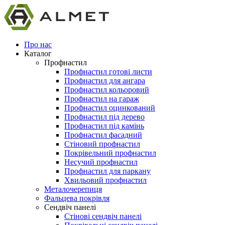
Про нас
Каталог
Профнастил
Профнастил готові листи
Профнастил для ангара
Профнастил кольоровий
Профнастил на гараж
Профнастил оцинкований
Профнастил під дерево
Профнастил під камінь
Профнастил фасадний
Стіновий профнастил
Покрівельний профнастил
Несучий профнастил
Профнастил для паркану
Хвильовий профнастил
Металочерепиця
Фальцева покрівля
Сендвіч панелі
Стінові сендвіч панелі