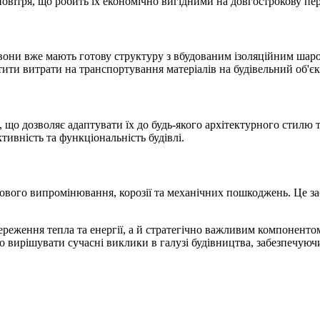
овітря, що робить їх економічно вигідними на довгострокову пе
 вони вже мають готову структуру з вбудованим ізоляційним шаро
отити витрати на транспортування матеріалів на будівельний об'єк
х, що дозволяє адаптувати їх до будь-якого архітектурного стилю 
ивність та функціональність будівлі.
тового випромінювання, корозії та механічних пошкоджень. Це за
ереження тепла та енергії, а й стратегічно важливим компоненто
но вирішувати сучасні виклики в галузі будівництва, забезпечую