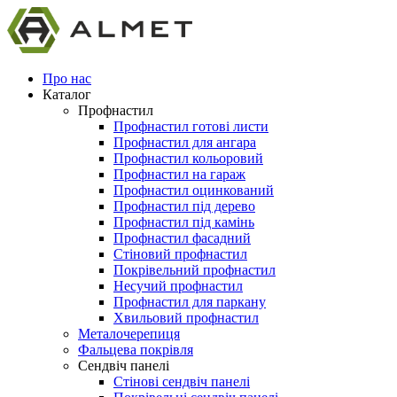
Про нас
Каталог
Профнастил
Профнастил готові листи
Профнастил для ангара
Профнастил кольоровий
Профнастил на гараж
Профнастил оцинкований
Профнастил під дерево
Профнастил під камінь
Профнастил фасадний
Стіновий профнастил
Покрівельний профнастил
Несучий профнастил
Профнастил для паркану
Хвильовий профнастил
Металочерепиця
Фальцева покрівля
Сендвіч панелі
Стінові сендвіч панелі