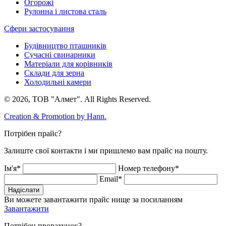
Огорожі
Рулонна і листова сталь
Сфери застосування
Будівництво пташників
Сучасні свинарники
Матеріали для корівників
Склади для зерна
Холодильні камери
© 2026, ТОВ "Алмет". All Rights Reserved.
Creation & Promotion by
Hann.
Потрібен прайс?
Залиште свої контакти і ми пришлемо вам прайс на пошту.
Ім'я*
Номер телефону*
Email*
Надіслати
Ви можете завантажити прайс нище за посиланням
Завантажити
Потрібен прорахунок?