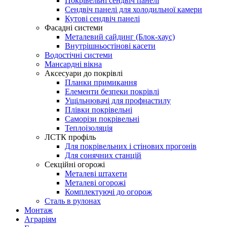
Покрівельні сендвіч панелі
Сендвіч панелі для холодильної камери
Кутові сендвіч панелі
Фасадні системи
Металевий сайдинг (Блок-хаус)
Внутрішньостінові касети
Водостічні системи
Мансардні вікна
Аксесуари до покрівлі
Планки примикання
Елементи безпеки покрівлі
Ущільнювачі для профнастилу
Плівки покрівельні
Саморізи покрівельні
Теплоізоляція
ЛСТК профіль
Для покрівельних і стінових прогонів
Для сонячних станцій
Секційні огорожі
Металеві штахети
Металеві огорожі
Комплектуючі до огорож
Сталь в рулонах
Монтаж
Аграріям