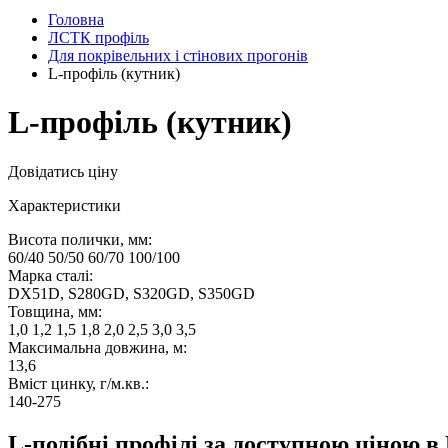
Головна
ЛСТК профіль
Для покрівельних і стінових прогонів
L-профіль (кутник)
L-профіль (кутник)
Довідатись ціну
Характеристики
Висота полички, мм:
60/40 50/50 60/70 100/100
Марка сталі:
DX51D, S280GD, S320GD, S350GD
Товщина, мм:
1,0 1,2 1,5 1,8 2,0 2,5 3,0 3,5
Максимальна довжина, м:
13,6
Вміст цинку, г/м.кв.:
140-275
L-подібні профілі за доступною ціною в