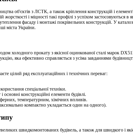
ицтва об'єктів з ЛСТК, а також кріплення конструкцій і елементі
й жорсткості і міцності такі профілі з успіхом застосовуються в 
 утеплення фасаду і монтажі покрівельних конструкцій. У катало
ші міста України.
етодом холодного прокату з якісної оцинкованої сталі марок DX
укцію, яка ефективно справляється з усіма завданнями будівницт
єте цілий ряд експлуатаційних і технічних переваг:
користання спеціальної техніки.
і основні конструкційні елементи будівлі.
ферних, температурним, хімічних впливів.
аксимально компактно укладається один на одного).
типу
евеликих швидкомонтованих будівель, а також для швидкого і які