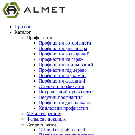
Про нас
Каталог
Профнастил
Профнастил готові листи
Профнастил для ангара
Профнастил кольоровий
Профнастил на гараж
Профнастил оцинкований
Профнастил під дерево
Профнастил під камінь
Профнастил фасадний
Стіновий профнастил
Покрівельний профнастил
Несучий профнастил
Профнастил для паркану
Хвильовий профнастил
Металочерепиця
Фальцева покрівля
Сендвіч панелі
Стінові сендвіч панелі