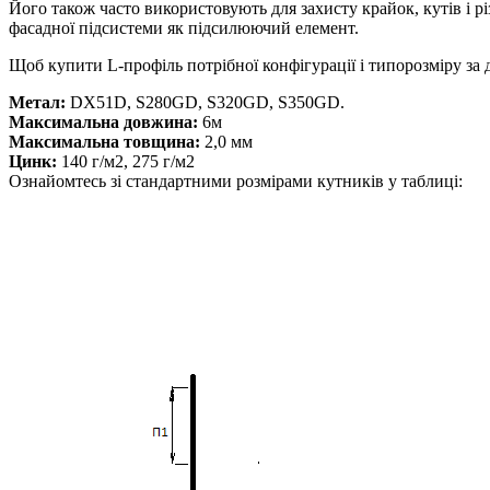
Його також часто використовують для захисту крайок, кутів і р
фасадної підсистеми як підсилюючий елемент.
Щоб купити L-профіль потрібної конфігурації і типорозміру за 
Метал:
DX51D, S280GD, S320GD, S350GD.
Максимальна довжина:
6м
Максимальна товщина:
2,0 мм
Цинк:
140 г/м2, 275 г/м2
Ознайомтесь зі стандартними розмірами кутників у таблиці: