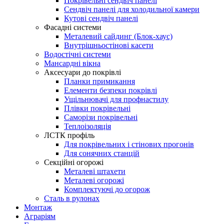
Покрівельні сендвіч панелі
Сендвіч панелі для холодильної камери
Кутові сендвіч панелі
Фасадні системи
Металевий сайдинг (Блок-хаус)
Внутрішньостінові касети
Водостічні системи
Мансардні вікна
Аксесуари до покрівлі
Планки примикання
Елементи безпеки покрівлі
Ущільнювачі для профнастилу
Плівки покрівельні
Саморізи покрівельні
Теплоізоляція
ЛСТК профіль
Для покрівельних і стінових прогонів
Для сонячних станцій
Секційні огорожі
Металеві штахети
Металеві огорожі
Комплектуючі до огорож
Сталь в рулонах
Монтаж
Аграріям