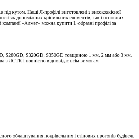
в під кутом. Наші Л-профілі виготовлені з високоякісної
якості як допоміжних кріпильних елементів, так і основних
зі компанії «Алмет» можна купити L-образні профілі за
51D, S280GD, S320GD, S350GD товщиною 1 мм, 2 мм або 3 мм.
ва з ЛСТК і повністю відповідає всім вимогам
сного облаштування покрівельних і стінових прогонів будівель.