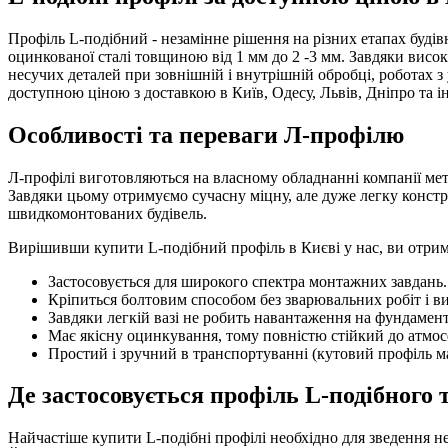
Профіль L-подібний - незамінне рішення на різних етапах будівн
оцинкованої сталі товщиною від 1 мм до 2 -3 мм. Завдяки високі
несучих деталей при зовнішній і внутрішній обробці, роботах з
доступною ціною з доставкою в Київ, Одесу, Львів, Дніпро та ін
Особливості та переваги Л-профілю
Л-профілі виготовляються на власному обладнанні компанії м
Завдяки цьому отримуємо сучасну міцну, але дуже легку констр
швидкомонтованих будівель.
Вирішивши купити L-подібний профіль в Києві у нас, ви отрима
Застосовується для широкого спектра монтажних завдань.
Кріпиться болтовим способом без зварювальних робіт і ви
Завдяки легкій вазі не робить навантаження на фундамент 
Має якісну оцинкування, тому повністю стійкий до атмос
Простий і зручний в транспортуванні (кутовий профіль м
Де застосовується профіль L-подібного 
Найчастіше купити L-подібні профілі необхідно для зведення н