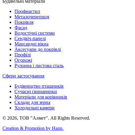
Будівельні матеріали
Профнастил
Металочерепиця
Покрівля
Фасад
Водостічні системи
Сендвіч-панелі
Мансардні вікна
Аксесуари до покрівлі
Профілі
Огорожі
Рулонна і листова сталь
Сфери застосування
Будівництво пташників
Сучасні свинарники
Матеріали для корівників
Склади для зерна
Холодильні камери
© 2026, ТОВ "Алмет". All Rights Reserved.
Creation & Promotion by
Hann.