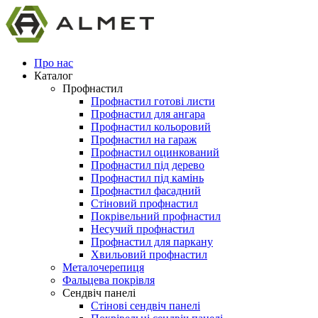
Про нас
Каталог
Профнастил
Профнастил готові листи
Профнастил для ангара
Профнастил кольоровий
Профнастил на гараж
Профнастил оцинкований
Профнастил під дерево
Профнастил під камінь
Профнастил фасадний
Стіновий профнастил
Покрівельний профнастил
Несучий профнастил
Профнастил для паркану
Хвильовий профнастил
Металочерепиця
Фальцева покрівля
Сендвіч панелі
Стінові сендвіч панелі