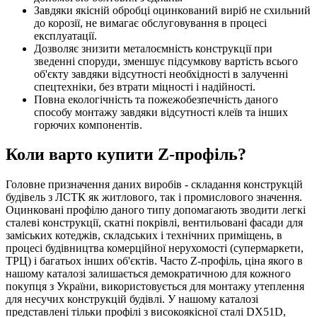
Завдяки якісній обробці оцинкований виріб не схильний
до корозії, не вимагає обслуговування в процесі
експлуатації.
Дозволяє знизити металоємність конструкції при
зведенні споруди, зменшує підсумкову вартість всього
об'єкту завдяки відсутності необхідності в залученні
спецтехніки, без втрати міцності і надійності.
Повна екологічність та пожежобезпечність даного
способу монтажу завдяки відсутності клеїв та інших
горючих компонентів.
Коли варто купити Z-профіль?
Головне призначення даних виробів - складання конструкцій
будівель з ЛСТК як житлового, так і промислового значення.
Оцинковані профілю даного типу допомагають зводити легкі
сталеві конструкції, скатні покрівлі, вентильовані фасади для
заміських котеджів, складських і технічних приміщень, в
процесі будівництва комерційної нерухомості (супермаркети,
ТРЦ) і багатьох інших об'єктів. Часто Z-профіль, ціна якого в
нашому каталозі залишається демократичною для кожного
покупця з України, використовується для монтажу утеплення
для несучих конструкцій будівлі. У нашому каталозі
представлені тільки профілі з високоякісної сталі DX51D,