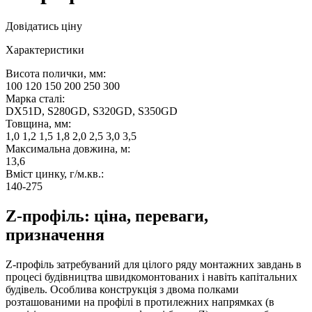
Довідатись ціну
Характеристики
Висота полички, мм:
100 120 150 200 250 300
Марка сталі:
DX51D, S280GD, S320GD, S350GD
Товщина, мм:
1,0 1,2 1,5 1,8 2,0 2,5 3,0 3,5
Максимальна довжина, м:
13,6
Вміст цинку, г/м.кв.:
140-275
Z-профіль: ціна, переваги,
призначення
Z-профіль затребуваний для цілого ряду монтажних завдань в
процесі будівництва швидкомонтованих і навіть капітальних
будівель. Особлива конструкція з двома полками
розташованими на профілі в протилежних напрямках (в