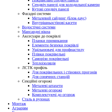
Покрівельні сендвіч панелі
Сендвіч панелі для холодильної камери
Кутові сендвіч панелі
Фасадні системи
Металевий сайдинг (Блок-хаус)
Внутрішньостінові касети
Водостічні системи
Мансардні вікна
Аксесуари до покрівлі
Планки примикання
Елементи безпеки покрівлі
Ущільнювачі для профнастилу
Плівки покрівельні
Саморізи покрівельні
Теплоізоляція
ЛСТК профіль
Для покрівельних і стінових прогонів
Для сонячних станцій
Секційні огорожі
Металеві штахети
Металеві огорожі
Комплектуючі до огорож
Сталь в рулонах
Монтаж
Аграріям