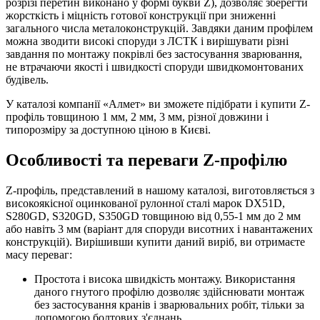
розрізі перетин виконано у формі букви Z), дозволяє зберегти
жорсткість і міцність готової конструкції при зниженні
загального числа металоконструкцій. Завдяки даним профілем
можна зводити високі споруди з ЛСТК і вирішувати різні
завдання по монтажу покрівлі без застосування зварювання,
не втрачаючи якості і швидкості споруди швидкомонтованих
будівель.
У каталозі компанії «Алмет» ви зможете підібрати і купити Z-
профіль товщиною 1 мм, 2 мм, 3 мм, різної довжини і
типорозміру за доступною ціною в Києві.
Особливості та переваги Z-профілю
Z-профіль, представлений в нашому каталозі, виготовляється з
високоякісної оцинкованої рулонної сталі марок DX51D,
S280GD, S320GD, S350GD товщиною від 0,55-1 мм до 2 мм
або навіть 3 мм (варіант для споруди висотних і навантажених
конструкцій). Вирішивши купити даний виріб, ви отримаєте
масу переваг:
Простота і висока швидкість монтажу. Використання
даного гнутого профілю дозволяє здійснювати монтаж
без застосування кранів і зварювальних робіт, тільки за
допомогою болтових з'єднань.