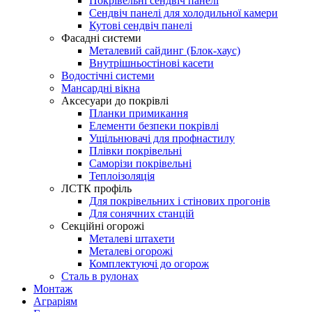
Покрівельні сендвіч панелі
Сендвіч панелі для холодильної камери
Кутові сендвіч панелі
Фасадні системи
Металевий сайдинг (Блок-хаус)
Внутрішньостінові касети
Водостічні системи
Мансардні вікна
Аксесуари до покрівлі
Планки примикання
Елементи безпеки покрівлі
Ущільнювачі для профнастилу
Плівки покрівельні
Саморізи покрівельні
Теплоізоляція
ЛСТК профіль
Для покрівельних і стінових прогонів
Для сонячних станцій
Секційні огорожі
Металеві штахети
Металеві огорожі
Комплектуючі до огорож
Сталь в рулонах
Монтаж
Аграріям