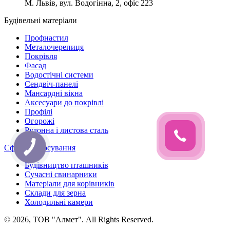
М. Львів, вул. Водогінна, 2, офіс 223
Будівельні матеріали
Профнастил
Металочерепиця
Покрівля
Фасад
Водостічні системи
Сендвіч-панелі
Мансардні вікна
Аксесуари до покрівлі
Профілі
Огорожі
Рулонна і листова сталь
Сфери застосування
Будівництво пташників
Сучасні свинарники
Матеріали для корівників
Склади для зерна
Холодильні камери
© 2026, ТОВ "Алмет". All Rights Reserved.