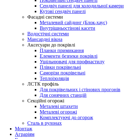
Покрівельні сендвіч панелі
Сендвіч панелі для холодильної камери
Кутові сендвіч панелі
Фасадні системи
Металевий сайдинг (Блок-хаус)
Внутрішньостінові касети
Водостічні системи
Мансардні вікна
Аксесуари до покрівлі
Планки примикання
Елементи безпеки покрівлі
Ущільнювачі для профнастилу
Плівки покрівельні
Саморізи покрівельні
Теплоізоляція
ЛСТК профіль
Для покрівельних і стінових прогонів
Для сонячних станцій
Секційні огорожі
Металеві штахети
Металеві огорожі
Комплектуючі до огорож
Сталь в рулонах
Монтаж
Аграріям