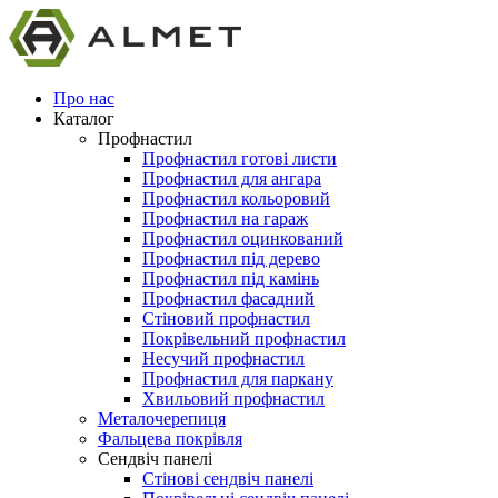
Про нас
Каталог
Профнастил
Профнастил готові листи
Профнастил для ангара
Профнастил кольоровий
Профнастил на гараж
Профнастил оцинкований
Профнастил під дерево
Профнастил під камінь
Профнастил фасадний
Стіновий профнастил
Покрівельний профнастил
Несучий профнастил
Профнастил для паркану
Хвильовий профнастил
Металочерепиця
Фальцева покрівля
Сендвіч панелі
Стінові сендвіч панелі