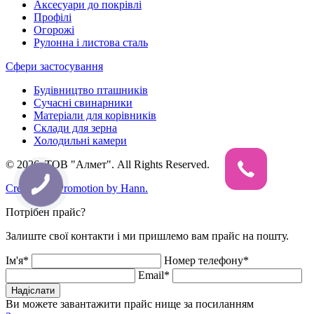
Аксесуари до покрівлі
Профілі
Огорожі
Рулонна і листова сталь
Сфери застосування
Будівництво пташників
Сучасні свинарники
Матеріали для корівників
Склади для зерна
Холодильні камери
© 2026, ТОВ "Алмет". All Rights Reserved.
Creation & Promotion by
Hann.
Потрібен прайс?
Залиште свої контакти і ми пришлемо вам прайс на пошту.
Ім'я*
Номер телефону*
Email*
Надіслати
Ви можете завантажити прайс нище за посиланням