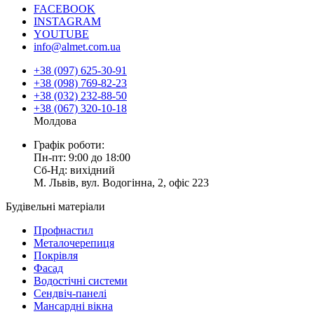
FACEBOOK
INSTAGRAM
YOUTUBE
info@almet.com.ua
+38 (097) 625-30-91
+38 (098) 769-82-23
+38 (032) 232-88-50
+38 (067) 320-10-18
Молдова
Графік роботи:
Пн-пт: 9:00 до 18:00
Сб-Нд: вихідний
М. Львів, вул. Водогінна, 2, офіс 223
Будівельні матеріали
Профнастил
Металочерепиця
Покрівля
Фасад
Водостічні системи
Сендвіч-панелі
Мансардні вікна