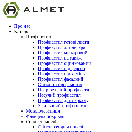
Про нас
Каталог
Профнастил
Профнастил готові листи
Профнастил для ангара
Профнастил кольоровий
Профнастил на гараж
Профнастил оцинкований
Профнастил під дерево
Профнастил під камінь
Профнастил фасадний
Стіновий профнастил
Покрівельний профнастил
Несучий профнастил
Профнастил для паркану
Хвильовий профнастил
Металочерепиця
Фальцева покрівля
Сендвіч панелі
Стінові сендвіч панелі