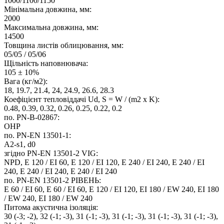
1000/1100/1150
Мінімальна довжина, мм:
2000
Максимальна довжина, мм:
14500
Товщина листів облицювання, мм:
05/05 / 05/06
Щільність наповнювача:
105 ± 10%
Вага (кг/м2):
18, 19.7, 21.4, 24, 24.9, 26.6, 28.3
Коефіцієнт тепловіддачі Ud, S = W / (m2 x K):
0.48, 0.39, 0.32, 0.26, 0.25, 0.22, 0.2
по. PN-B-02867:
ОНР
по. PN-EN 13501-1:
A2-s1, d0
згідно PN-EN 13501-2 VIG:
NPD, E 120 / EI 60, E 120 / EI 120, E 240 / EI 240, E 240 / EI
240, E 240 / EI 240, E 240 / EI 240
по. PN-EN 13501-2 РІВЕНЬ:
E 60 / EI 60, E 60 / EI 60, E 120 / EI 120, EI 180 / EW 240, EI 180
/ EW 240, EI 180 / EW 240
Питома акустична ізоляція:
30 (-3; -2), 32 (-1; -3), 31 (-1; -3), 31 (-1; -3), 31 (-1; -3), 31 (-1; -3),