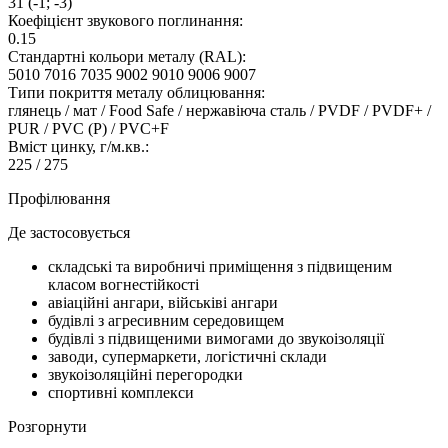
31 (-1; -3)
Коефіцієнт звукового поглинання:
0.15
Стандартні кольори металу (RAL):
5010 7016 7035 9002 9010 9006 9007
Типи покриття металу облицювання:
глянець / мат / Food Safe / нержавіюча сталь / PVDF / PVDF+ /
PUR / PVC (P) / PVC+F
Вміст цинку, г/м.кв.:
225 / 275
Профілювання
Де застосовується
складські та виробничі приміщення з підвищеним
класом вогнестійкості
авіаційні ангари, військіві ангари
будівлі з агресивним середовищем
будівлі з підвищеними вимогами до звукоізоляції
заводи, супермаркети, логістичні склади
звукоізоляційні перегородки
спортивні комплекси
Розгорнути