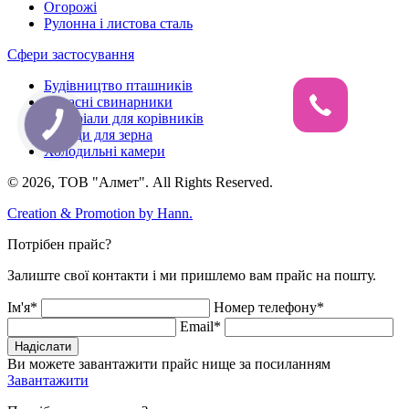
Огорожі
Рулонна і листова сталь
Сфери застосування
Будівництво пташників
Сучасні свинарники
Матеріали для корівників
Склади для зерна
Холодильні камери
© 2026, ТОВ "Алмет". All Rights Reserved.
Creation & Promotion by
Hann.
Потрібен прайс?
Залиште свої контакти і ми пришлемо вам прайс на пошту.
Ім'я*
Номер телефону*
Email*
Надіслати
Ви можете завантажити прайс нище за посиланням
Завантажити