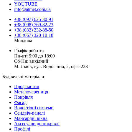
YOUTUBE
info@almet.com.ua
+38 (097) 625-30-91
+38 (098) 769-82-23
+38 (032) 232-88-50
+38 (067) 320-10-18
Молдова
Графік роботи:
Пн-пт: 9:00 до 18:00
Сб-Нд: вихідний
М. Львів, вул. Водогінна, 2, офіс 223
Будівельні матеріали
Профнастил
Металочерепиця
Покрівля
Фасад
Водостічні системи
Сендвіч-панелі
Мансардні вікна
Аксесуари до покрівлі
Профілі