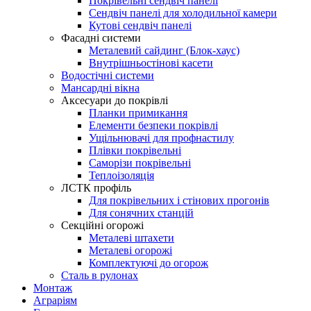
Покрівельні сендвіч панелі
Сендвіч панелі для холодильної камери
Кутові сендвіч панелі
Фасадні системи
Металевий сайдинг (Блок-хаус)
Внутрішньостінові касети
Водостічні системи
Мансардні вікна
Аксесуари до покрівлі
Планки примикання
Елементи безпеки покрівлі
Ущільнювачі для профнастилу
Плівки покрівельні
Саморізи покрівельні
Теплоізоляція
ЛСТК профіль
Для покрівельних і стінових прогонів
Для сонячних станцій
Секційні огорожі
Металеві штахети
Металеві огорожі
Комплектуючі до огорож
Сталь в рулонах
Монтаж
Аграріям