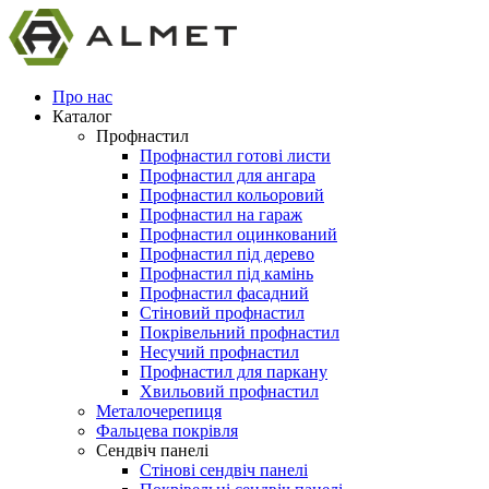
Про нас
Каталог
Профнастил
Профнастил готові листи
Профнастил для ангара
Профнастил кольоровий
Профнастил на гараж
Профнастил оцинкований
Профнастил під дерево
Профнастил під камінь
Профнастил фасадний
Стіновий профнастил
Покрівельний профнастил
Несучий профнастил
Профнастил для паркану
Хвильовий профнастил
Металочерепиця
Фальцева покрівля
Сендвіч панелі
Стінові сендвіч панелі