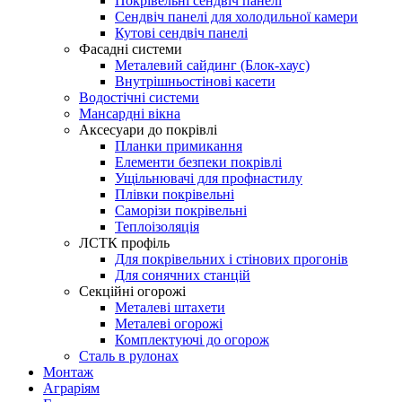
Покрівельні сендвіч панелі
Сендвіч панелі для холодильної камери
Кутові сендвіч панелі
Фасадні системи
Металевий сайдинг (Блок-хаус)
Внутрішньостінові касети
Водостічні системи
Мансардні вікна
Аксесуари до покрівлі
Планки примикання
Елементи безпеки покрівлі
Ущільнювачі для профнастилу
Плівки покрівельні
Саморізи покрівельні
Теплоізоляція
ЛСТК профіль
Для покрівельних і стінових прогонів
Для сонячних станцій
Секційні огорожі
Металеві штахети
Металеві огорожі
Комплектуючі до огорож
Сталь в рулонах
Монтаж
Аграріям