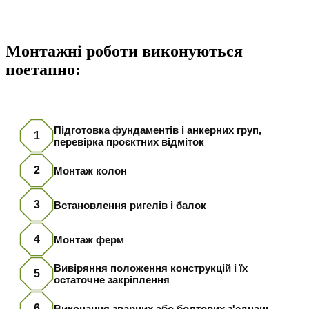
Монтажні роботи виконуються
поетапно:
Підготовка фундаментів і анкерних груп,
1
перевірка проєктних відміток
2
Монтаж колон
3
Встановлення ригелів і балок
4
Монтаж ферм
Вивіряння положення конструкцій і їх
5
остаточне закріплення
6
Виконання зварних або болтових з'єднань