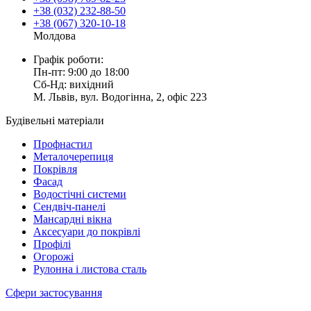
+38 (032) 232-88-50
+38 (067) 320-10-18
Молдова
Графік роботи:
Пн-пт: 9:00 до 18:00
Сб-Нд: вихідний
М. Львів, вул. Водогінна, 2, офіс 223
Будівельні матеріали
Профнастил
Металочерепиця
Покрівля
Фасад
Водостічні системи
Сендвіч-панелі
Мансардні вікна
Аксесуари до покрівлі
Профілі
Огорожі
Рулонна і листова сталь
Сфери застосування