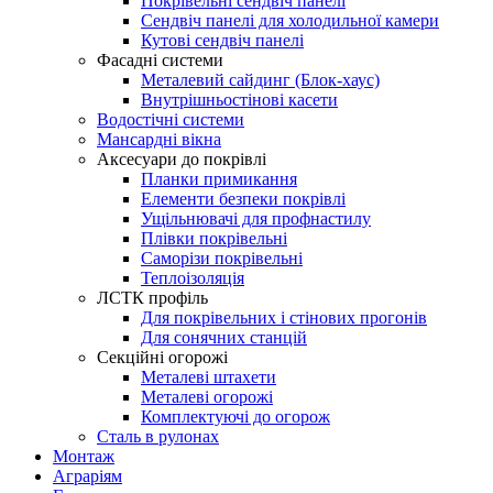
Покрівельні сендвіч панелі
Сендвіч панелі для холодильної камери
Кутові сендвіч панелі
Фасадні системи
Металевий сайдинг (Блок-хаус)
Внутрішньостінові касети
Водостічні системи
Мансардні вікна
Аксесуари до покрівлі
Планки примикання
Елементи безпеки покрівлі
Ущільнювачі для профнастилу
Плівки покрівельні
Саморізи покрівельні
Теплоізоляція
ЛСТК профіль
Для покрівельних і стінових прогонів
Для сонячних станцій
Секційні огорожі
Металеві штахети
Металеві огорожі
Комплектуючі до огорож
Сталь в рулонах
Монтаж
Аграріям