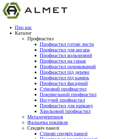
Про нас
Каталог
Профнастил
Профнастил готові листи
Профнастил для ангара
Профнастил кольоровий
Профнастил на гараж
Профнастил оцинкований
Профнастил під дерево
Профнастил під камінь
Профнастил фасадний
Стіновий профнастил
Покрівельний профнастил
Несучий профнастил
Профнастил для паркану
Хвильовий профнастил
Металочерепиця
Фальцева покрівля
Сендвіч панелі
Стінові сендвіч панелі