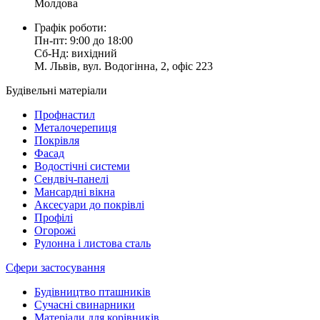
Молдова
Графік роботи:
Пн-пт: 9:00 до 18:00
Сб-Нд: вихідний
М. Львів, вул. Водогінна, 2, офіс 223
Будівельні матеріали
Профнастил
Металочерепиця
Покрівля
Фасад
Водостічні системи
Сендвіч-панелі
Мансардні вікна
Аксесуари до покрівлі
Профілі
Огорожі
Рулонна і листова сталь
Сфери застосування
Будівництво пташників
Сучасні свинарники
Матеріали для корівників