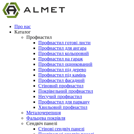
Про нас
Каталог
Профнастил
Профнастил готові листи
Профнастил для ангара
Профнастил кольоровий
Профнастил на гараж
Профнастил оцинкований
Профнастил під дерево
Профнастил під камінь
Профнастил фасадний
Стіновий профнастил
Покрівельний профнастил
Несучий профнастил
Профнастил для паркану
Хвильовий профнастил
Металочерепиця
Фальцева покрівля
Сендвіч панелі
Стінові сендвіч панелі