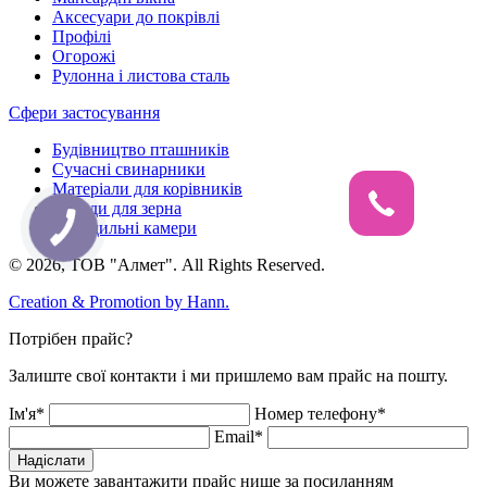
Аксесуари до покрівлі
Профілі
Огорожі
Рулонна і листова сталь
Сфери застосування
Будівництво пташників
Сучасні свинарники
Матеріали для корівників
Склади для зерна
Холодильні камери
© 2026, ТОВ "Алмет". All Rights Reserved.
Creation & Promotion by
Hann.
Потрібен прайс?
Залиште свої контакти і ми пришлемо вам прайс на пошту.
Ім'я*
Номер телефону*
Email*
Надіслати
Ви можете завантажити прайс нище за посиланням