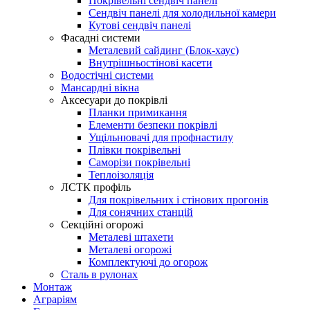
Покрівельні сендвіч панелі
Сендвіч панелі для холодильної камери
Кутові сендвіч панелі
Фасадні системи
Металевий сайдинг (Блок-хаус)
Внутрішньостінові касети
Водостічні системи
Мансардні вікна
Аксесуари до покрівлі
Планки примикання
Елементи безпеки покрівлі
Ущільнювачі для профнастилу
Плівки покрівельні
Саморізи покрівельні
Теплоізоляція
ЛСТК профіль
Для покрівельних і стінових прогонів
Для сонячних станцій
Секційні огорожі
Металеві штахети
Металеві огорожі
Комплектуючі до огорож
Сталь в рулонах
Монтаж
Аграріям