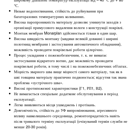
°С.
Низьке водопоглинання, стійкість до руйнування при
багаторазових температурних коливаннях.
Висока паропроникність матеріалу дозволяє уникнути заходів з
організації примусового видалення вологи з конструкції покрівлі.
Монтаж мембран Monarplan здійснюється тільки в один шар.
Висока швидкість монтажу (завдяки великій довжині і ширині
полотнищ мембрани і застосування автоматичного обладнання),
можливість проводити покрівельні роботи цілорічно.
Процес укладання є пожежобезпечним, т. к. не вимагає
застосування відкритого вогню, дає можливість проводити
покрівельні роботи, в тому числі і на пожежонебезпечних об'єктах.
Міцність зварного шва вище міцності самого матеріалу, так як в
шві товщина матеріалу практично подвоюється; відсутня так звана
проблема «зустрічного шва».
Високі протипожежні характеристики (Г1, РП1, В2).
Не вимагається спеціальне додаткове обслуговування в період
експлуатації.
Легко виявляються місця ушкоджень і протікань.
Довговічність, стійкість до УФ випромінювання, агресивного
впливу навколишнього середовища, ремонтопридатність навіть
після тривалого терміну експлуатації (очікуваний термін служби не
менше 20-30 років).