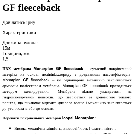
GF fleeceback
Довідатись ціну
Характеристики
Довжина рулона:
15м
Товщина, мм:
1,5
ПВХ мембрана Monarplan GF fleeceback
– сучасний покрівельний
матеріал на основі полівінілхлориду з додаванням пластифікаторів.
Monarplan GF fleeceback – це одношарова механічно закріплюється
армована поліестером мембрана. Monarplan GF fleeceback проводиться
методом каландрування. Мембрана вільно укладається на
гидроизолируемой поверхні, що зварюється за допомогою теплого
повітря, що виключає відкрите джерело вогню і механічно закріплюється
до утеплювача або до основи.
Переваги покрівельних мембран Icopal Monarplan:
Висока механічна міцність, зносостійкість і еластичність в
широкому діапазоні температур експлуатації від – 40 °С до + 80