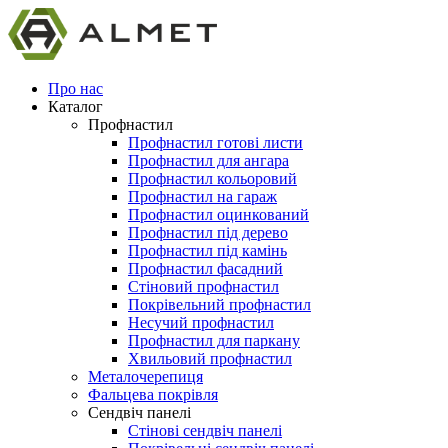
Про нас
Каталог
Профнастил
Профнастил готові листи
Профнастил для ангара
Профнастил кольоровий
Профнастил на гараж
Профнастил оцинкований
Профнастил під дерево
Профнастил під камінь
Профнастил фасадний
Стіновий профнастил
Покрівельний профнастил
Несучий профнастил
Профнастил для паркану
Хвильовий профнастил
Металочерепиця
Фальцева покрівля
Сендвіч панелі
Стінові сендвіч панелі