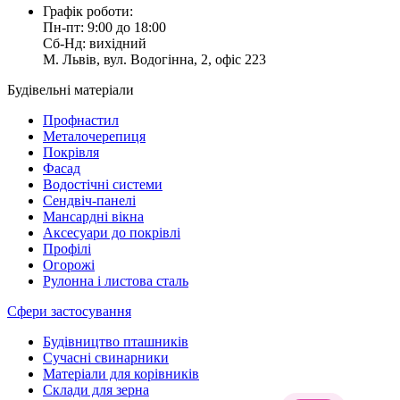
Графік роботи:
Пн-пт: 9:00 до 18:00
Сб-Нд: вихідний
М. Львів, вул. Водогінна, 2, офіс 223
Будівельні матеріали
Профнастил
Металочерепиця
Покрівля
Фасад
Водостічні системи
Сендвіч-панелі
Мансардні вікна
Аксесуари до покрівлі
Профілі
Огорожі
Рулонна і листова сталь
Сфери застосування
Будівництво пташників
Сучасні свинарники
Матеріали для корівників
Склади для зерна