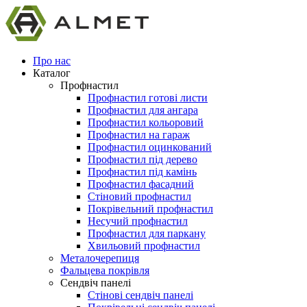
Про нас
Каталог
Профнастил
Профнастил готові листи
Профнастил для ангара
Профнастил кольоровий
Профнастил на гараж
Профнастил оцинкований
Профнастил під дерево
Профнастил під камінь
Профнастил фасадний
Стіновий профнастил
Покрівельний профнастил
Несучий профнастил
Профнастил для паркану
Хвильовий профнастил
Металочерепиця
Фальцева покрівля
Сендвіч панелі
Стінові сендвіч панелі