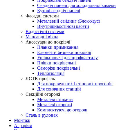
Покрівельні сендвіч панелі
Сендвіч панелі для холодильної камери
Кутові сендвіч панелі
Фасадні системи
Металевий сайдинг (Блок-хаус)
Внутрішньостінові касети
Водостічні системи
Мансардні вікна
Аксесуари до покрівлі
Планки примикання
Елементи безпеки покрівлі
Ущільнювачі для профнастилу
Плівки покрівельні
Саморізи покрівельні
Теплоізоляція
ЛСТК профіль
Для покрівельних і стінових прогонів
Для сонячних станцій
Секційні огорожі
Металеві штахети
Металеві огорожі
Комплектуючі до огорож
Сталь в рулонах
Монтаж
Аграріям