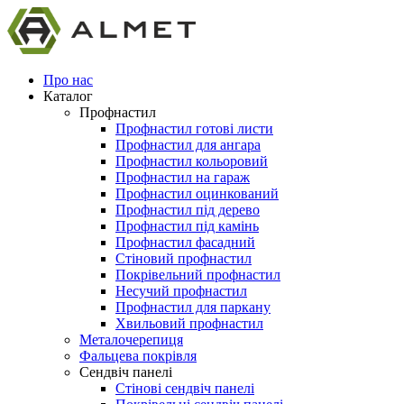
Про нас
Каталог
Профнастил
Профнастил готові листи
Профнастил для ангара
Профнастил кольоровий
Профнастил на гараж
Профнастил оцинкований
Профнастил під дерево
Профнастил під камінь
Профнастил фасадний
Стіновий профнастил
Покрівельний профнастил
Несучий профнастил
Профнастил для паркану
Хвильовий профнастил
Металочерепиця
Фальцева покрівля
Сендвіч панелі
Стінові сендвіч панелі