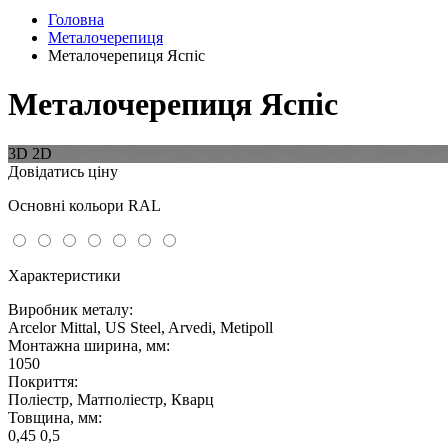
Головна
Металочерепиця
Металочерепиця Яспіс
Металочерепиця Яспіс
3D
2D
Довідатись ціну
Основні кольори RAL
Характеристики
Виробник металу:
Arcelor Mittal, US Steel, Arvedi, Metipoll
Монтажна ширина, мм:
1050
Покриття:
Поліестр, Матполіестр, Кварц
Товщина, мм:
0,45 0,5