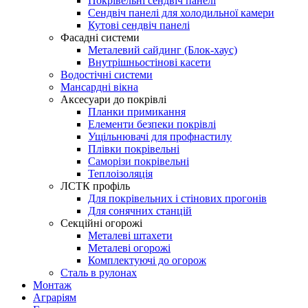
Покрівельні сендвіч панелі
Сендвіч панелі для холодильної камери
Кутові сендвіч панелі
Фасадні системи
Металевий сайдинг (Блок-хаус)
Внутрішньостінові касети
Водостічні системи
Мансардні вікна
Аксесуари до покрівлі
Планки примикання
Елементи безпеки покрівлі
Ущільнювачі для профнастилу
Плівки покрівельні
Саморізи покрівельні
Теплоізоляція
ЛСТК профіль
Для покрівельних і стінових прогонів
Для сонячних станцій
Секційні огорожі
Металеві штахети
Металеві огорожі
Комплектуючі до огорож
Сталь в рулонах
Монтаж
Аграріям