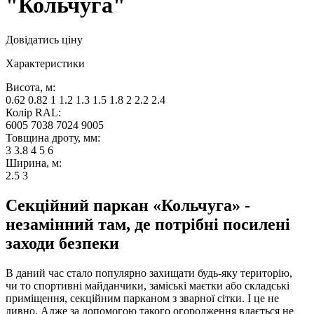
"Кольчуга"
Довідатись ціну
Характеристики
Висота, м:
0.62 0.82 1 1.2 1.3 1.5 1.8 2 2.2 2.4
Колір RAL:
6005 7038 7024 9005
Товщина дроту, мм:
3 3.8 4 5 6
Ширина, м:
2.5 3
Секційний паркан «Кольчуга» -
незамінний там, де потрібні посилені
заходи безпеки
В даний час стало популярно захищати будь-яку територію,
чи то спортивні майданчики, заміські маєтки або складські
приміщення, секційним парканом з зварної сітки. І це не
дивно. Адже за допомогою такого огородження вдається не