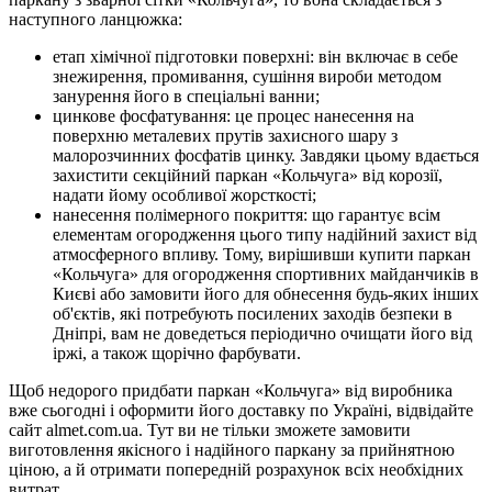
наступного ланцюжка:
етап хімічної підготовки поверхні: він включає в себе
знежирення, промивання, сушіння вироби методом
занурення його в спеціальні ванни;
цинкове фосфатування: це процес нанесення на
поверхню металевих прутів захисного шару з
малорозчинних фосфатів цинку. Завдяки цьому вдається
захистити секційний паркан «Кольчуга» від корозії,
надати йому особливої ​​жорсткості;
нанесення полімерного покриття: що гарантує всім
елементам огородження цього типу надійний захист від
атмосферного впливу. Тому, вирішивши купити паркан
«Кольчуга» для огородження спортивних майданчиків в
Києві або замовити його для обнесення будь-яких інших
об'єктів, які потребують посилених заходів безпеки в
Дніпрі, вам не доведеться періодично очищати його від
іржі, а також щорічно фарбувати.
Щоб недорого придбати паркан «Кольчуга» від виробника
вже сьогодні і оформити його доставку по Україні, відвідайте
сайт almet.com.ua. Тут ви не тільки зможете замовити
виготовлення якісного і надійного паркану за прийнятною
ціною, а й отримати попередній розрахунок всіх необхідних
витрат.