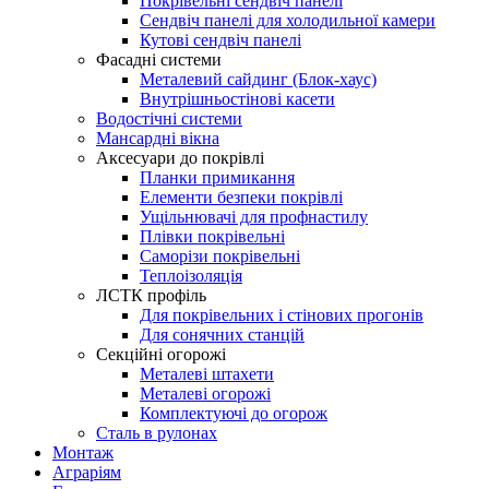
Покрівельні сендвіч панелі
Сендвіч панелі для холодильної камери
Кутові сендвіч панелі
Фасадні системи
Металевий сайдинг (Блок-хаус)
Внутрішньостінові касети
Водостічні системи
Мансардні вікна
Аксесуари до покрівлі
Планки примикання
Елементи безпеки покрівлі
Ущільнювачі для профнастилу
Плівки покрівельні
Саморізи покрівельні
Теплоізоляція
ЛСТК профіль
Для покрівельних і стінових прогонів
Для сонячних станцій
Секційні огорожі
Металеві штахети
Металеві огорожі
Комплектуючі до огорож
Сталь в рулонах
Монтаж
Аграріям