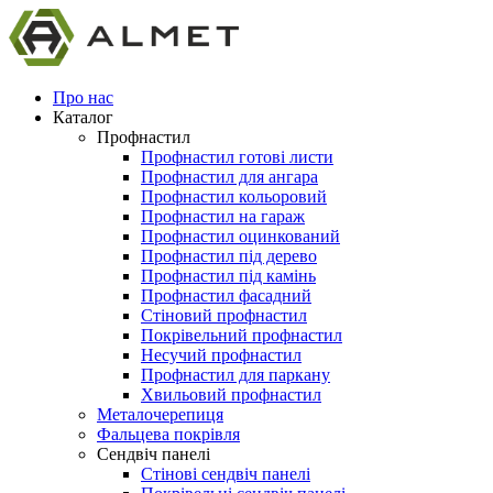
Про нас
Каталог
Профнастил
Профнастил готові листи
Профнастил для ангара
Профнастил кольоровий
Профнастил на гараж
Профнастил оцинкований
Профнастил під дерево
Профнастил під камінь
Профнастил фасадний
Стіновий профнастил
Покрівельний профнастил
Несучий профнастил
Профнастил для паркану
Хвильовий профнастил
Металочерепиця
Фальцева покрівля
Сендвіч панелі
Стінові сендвіч панелі