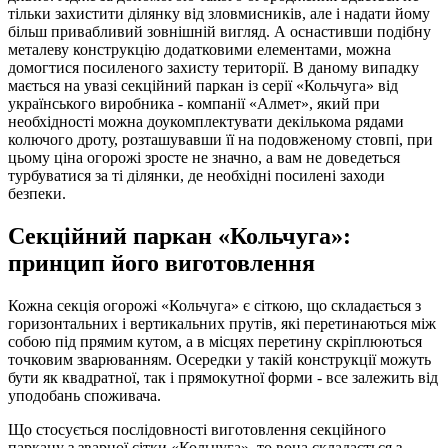
тільки захистити ділянку від зловмисників, але і надати йому
більш привабливий зовнішній вигляд. А оснастивши подібну
металеву конструкцію додатковими елементами, можна
домогтися посиленого захисту території. В даному випадку
мається на увазі секційний паркан із серії «Кольчуга» від
українського виробника - компанії «Алмет», який при
необхідності можна доукомплектувати декількома рядами
колючого дроту, розташувавши її на подовженому стовпі, при
цьому ціна огорожі зросте не значно, а вам не доведеться
турбуватися за ті ділянки, де необхідні посилені заходи
безпеки.
Секційний паркан «Кольчуга»:
принцип його виготовлення
Кожна секція огорожі «Кольчуга» є сіткою, що складається з
горизонтальних і вертикальних прутів, які перетинаються між
собою під прямим кутом, а в місцях перетину скріплюються
точковим зварюванням. Осередки у такій конструкції можуть
бути як квадратної, так і прямокутної форми - все залежить від
уподобань споживача.
Що стосується послідовності виготовлення секційного
паркану з зварної сітки «Кольчуга», то вона складається з