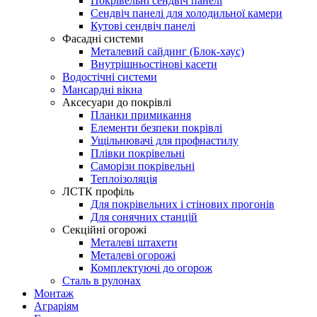
Покрівельні сендвіч панелі
Сендвіч панелі для холодильної камери
Кутові сендвіч панелі
Фасадні системи
Металевий сайдинг (Блок-хаус)
Внутрішньостінові касети
Водостічні системи
Мансардні вікна
Аксесуари до покрівлі
Планки примикання
Елементи безпеки покрівлі
Ущільнювачі для профнастилу
Плівки покрівельні
Саморізи покрівельні
Теплоізоляція
ЛСТК профіль
Для покрівельних і стінових прогонів
Для сонячних станцій
Секційні огорожі
Металеві штахети
Металеві огорожі
Комплектуючі до огорож
Сталь в рулонах
Монтаж
Аграріям