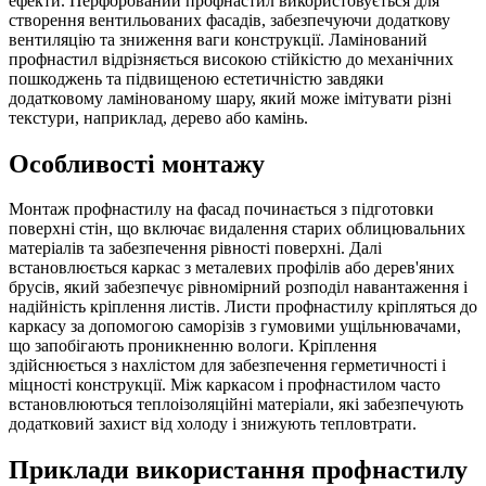
ефекти. Перфорований профнастил використовується для
створення вентильованих фасадів, забезпечуючи додаткову
вентиляцію та зниження ваги конструкції. Ламінований
профнастил відрізняється високою стійкістю до механічних
пошкоджень та підвищеною естетичністю завдяки
додатковому ламінованому шару, який може імітувати різні
текстури, наприклад, дерево або камінь.
Особливості монтажу
Монтаж профнастилу на фасад починається з підготовки
поверхні стін, що включає видалення старих облицювальних
матеріалів та забезпечення рівності поверхні. Далі
встановлюється каркас з металевих профілів або дерев'яних
брусів, який забезпечує рівномірний розподіл навантаження і
надійність кріплення листів. Листи профнастилу кріпляться до
каркасу за допомогою саморізів з гумовими ущільнювачами,
що запобігають проникненню вологи. Кріплення
здійснюється з нахлістом для забезпечення герметичності і
міцності конструкції. Між каркасом і профнастилом часто
встановлюються теплоізоляційні матеріали, які забезпечують
додатковий захист від холоду і знижують тепловтрати.
Приклади використання профнастилу