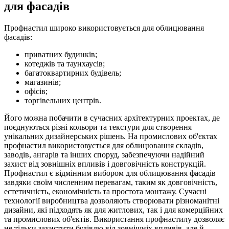
для фасадів
Профнастил широко використовується для облицювання
фасадів:
приватних будинків;
котеджів та таунхаусів;
багатоквартирних будівель;
магазинів;
офісів;
торгівельних центрів.
Його можна побачити в сучасних архітектурних проектах, де
поєднуються різні кольори та текстури для створення
унікальних дизайнерських рішень. На промислових об'єктах
профнастил використовується для облицювання складів,
заводів, ангарів та інших споруд, забезпечуючи надійний
захист від зовнішніх впливів і довговічність конструкцій.
Профнастил є відмінним вибором для облицювання фасадів
завдяки своїм численним перевагам, таким як довговічність,
естетичність, економічність та простота монтажу. Сучасні
технології виробництва дозволяють створювати різноманітні
дизайни, які підходять як для житлових, так і для комерційних
та промислових об'єктів. Використання профнастилу дозволяє
не тільки захистити будівлю від зовнішніх впливів, але й