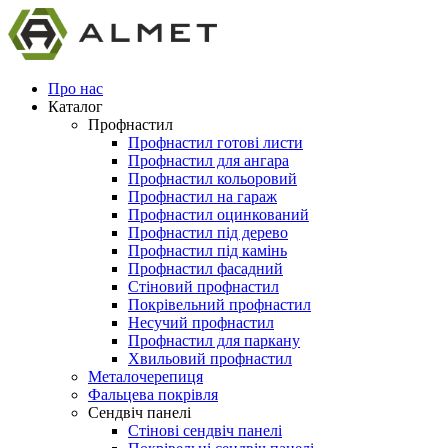
Про нас
Каталог
Профнастил
Профнастил готові листи
Профнастил для ангара
Профнастил кольоровий
Профнастил на гараж
Профнастил оцинкований
Профнастил під дерево
Профнастил під камінь
Профнастил фасадний
Стіновий профнастил
Покрівельний профнастил
Несучий профнастил
Профнастил для паркану
Хвильовий профнастил
Металочерепиця
Фальцева покрівля
Сендвіч панелі
Стінові сендвіч панелі