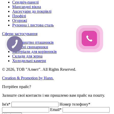
Сендвіч-панелі
Мансардні вікна
Аксесуари до покрівлі
Профілі
Огорожі
Рулонна і листова сталь
Сфери застосування
Будівництво пташників
Сучасні свинарники
Матеріали для корівників
Склади для зерна
Холодильні камери
© 2026, ТОВ "Алмет". All Rights Reserved.
Creation & Promotion by
Hann.
Потрібен прайс?
Залиште свої контакти і ми пришлемо вам прайс на пошту.
Ім'я*
Номер телефону*
Email*