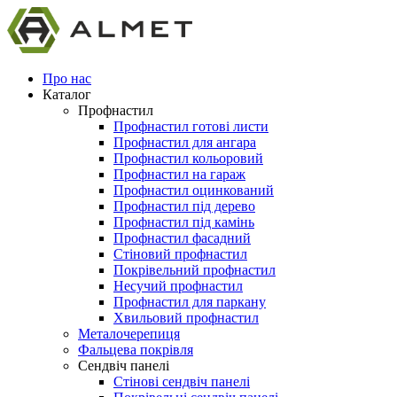
Про нас
Каталог
Профнастил
Профнастил готові листи
Профнастил для ангара
Профнастил кольоровий
Профнастил на гараж
Профнастил оцинкований
Профнастил під дерево
Профнастил під камінь
Профнастил фасадний
Стіновий профнастил
Покрівельний профнастил
Несучий профнастил
Профнастил для паркану
Хвильовий профнастил
Металочерепиця
Фальцева покрівля
Сендвіч панелі
Стінові сендвіч панелі