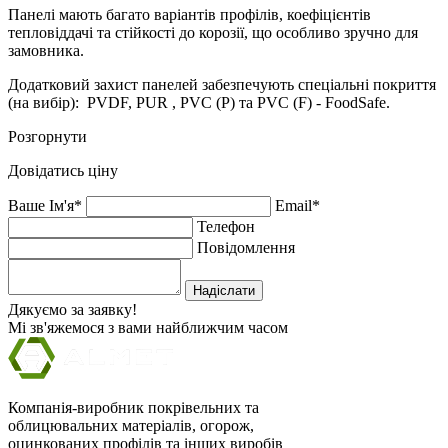
Панелі мають багато варіантів профілів, коефіцієнтів
тепловіддачі та стійкості до корозії, що особливо зручно для
замовника.
Додатковий захист панелей забезпечують спеціальні покриття
(на вибір): PVDF, PUR , PVC (P) та PVC (F) - FoodSafe.
Розгорнути
Довідатись ціну
Ваше Ім'я*
Email*
Телефон
Повідомлення
Надіслати
Дякуємо за заявку!
Мі зв'яжемося з вами найближчим часом
Компанія-виробник покрівельних та
облицювальних матеріалів, огорож,
оцинкованих профілів та інших виробів