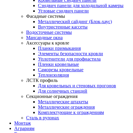
Кровельные сэндвич панели
Сэндвич панели для холодильной камеры
Угловые сэндвич панели
Фасадные системы
Металлический сайдинг (Блок-хаус)
Внутристенные кассеты
Водосточные системы
Мансардные окна
Аксессуары к кровле
Планки примыкания
Элементы безопасности кровли
Уплотнители для профнастила
Пленки кровельные
Саморезы кровельные
Теплоизоляция
ЛСТК профиль
Для кровельных и стеновых прогонов
Для солнечных станций
Секционные ограждения
Металлические штахеты
Металлические ограждения
Комплектующие к ограждениям
Сталь в рулонах
Монтаж
Аграриям