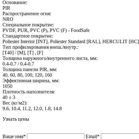
Основание:
PIR
Распространение огня:
NRO
Специальное покрытие:
PVDF, PUR, PVC (P), PVC (F) - FoodSafe
Стандартное покрытие:
Poliester Interior [INT], Poliester Standard [RAL], HERCULIT 
Тип профилирования внеш./внутр.:
[T40] / [M], [T] , [F]
Толщина наружного/внутреннего листа, мм:
0.4-0.7 / 0.4-0.7
Толщина панели PIR, мм:
40, 60, 80, 100, 120, 160
Эффективная ширина, мм:
1050
Плотность наполнителя:
40 ± 3
Вес (кг/м2):
9.6, 10.4, 11.2, 12.0, 1.8, 14.8
Узнать цены
Ваше имя*
Email*