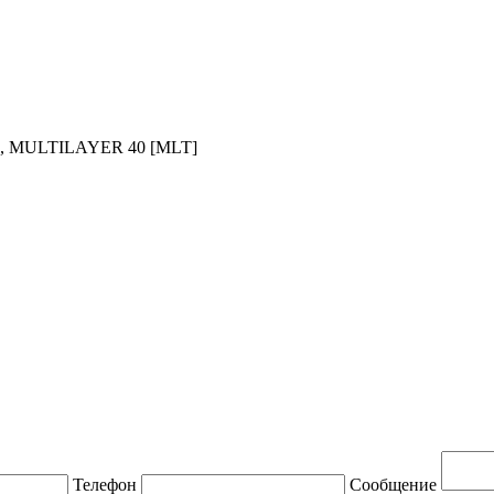
[HC], MULTILAYER 40 [MLT]
Телефон
Сообщение