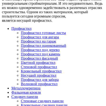
универсальным стройматериалам. И это неудивительно. Ведь
их можно одновременно задействовать в различных отраслях
строительства. Одним из таких материалов, который
пользуется сегодня огромным спросом,
является несущий профнастил.
Профнастил
Профнастил готовые листы
Профнастил для ангара
Профнастил на гараж
Профнастил оцинкованный
Профнастил под дерево
Профнастил под камень
Профнастил фасадный
Цветной профнастил
Стеновой профнастил
Кровельный профнастил
Несущий профнастил
Профнастил для забора
Волновой профнастил
Металлочерепица
Фальцевая кровля
Сэндвич панели
Стеновые сэндвич панели
Кровельные сэндвич панели