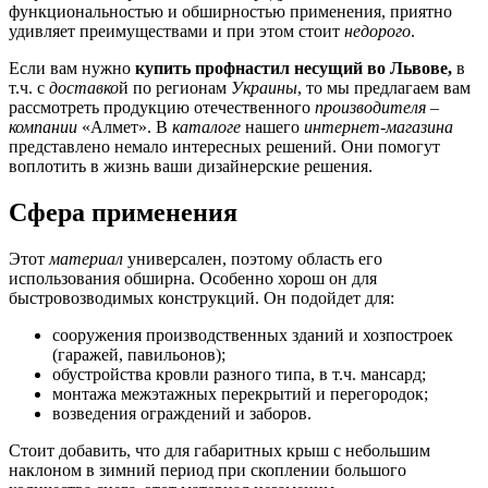
функциональностью и обширностью применения, приятно
удивляет преимуществами и при этом стоит
недорого
.
Если вам нужно
купить профнастил несущий во Львове,
в
т.ч. с
доставко
й по регионам
Украины
, то мы предлагаем вам
рассмотреть продукцию отечественного
производителя
–
компании
«Алмет». В
каталоге
нашего
интернет-магазина
представлено немало интересных решений. Они помогут
воплотить в жизнь ваши дизайнерские решения.
Сфера применения
Этот
материал
универсален, поэтому область его
использования обширна. Особенно хорош он для
быстровозводимых конструкций. Он подойдет для:
сооружения производственных зданий и хозпостроек
(гаражей, павильонов);
обустройства кровли разного типа, в т.ч. мансард;
монтажа межэтажных перекрытий и перегородок;
возведения ограждений и заборов.
Стоит добавить, что для габаритных крыш с небольшим
наклоном в зимний период при скоплении большого