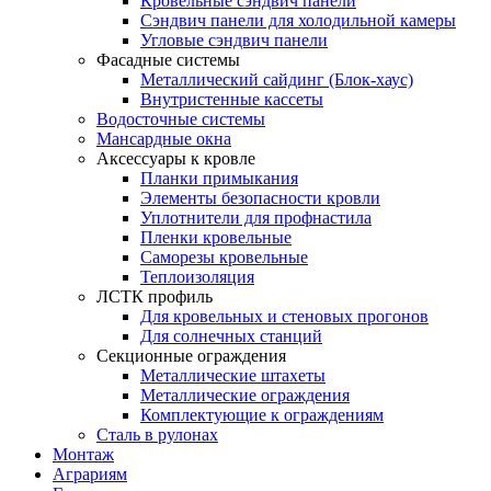
Кровельные сэндвич панели
Сэндвич панели для холодильной камеры
Угловые сэндвич панели
Фасадные системы
Металлический сайдинг (Блок-хаус)
Внутристенные кассеты
Водосточные системы
Мансардные окна
Аксессуары к кровле
Планки примыкания
Элементы безопасности кровли
Уплотнители для профнастила
Пленки кровельные
Саморезы кровельные
Теплоизоляция
ЛСТК профиль
Для кровельных и стеновых прогонов
Для солнечных станций
Секционные ограждения
Металлические штахеты
Металлические ограждения
Комплектующие к ограждениям
Сталь в рулонах
Монтаж
Аграриям