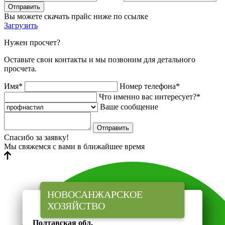
Отправить
Вы можете скачать прайс ниже по ссылке
Загрузить
Нужен просчет?
Оставьте свои контакты и мы позвоним для детального
просчета.
Имя*
Номер телефона*
Что именно вас интересует?*
Ваше сообщение
Отправить
Спасибо за заявку!
Мы свяжемся с вами в ближайшее время
ФЕРМЕРСКОЕ
ЖИВОТНОВОДЧЕСКИЙ
НОВОСАНЖАРСКОЕ
ГОСПОДАРСТВО "ГАДЗ"
КОМПЛЕКС
ХОЗЯЙСТВО
Тернопольская обл
Полтавская обл.
Полтавская обл.