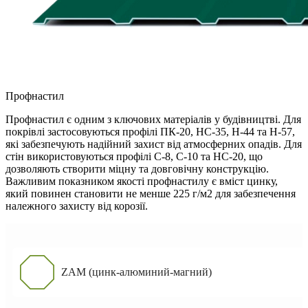
Профнастил
Профнастил є одним з ключових матеріалів у будівництві. Для
покрівлі застосовуються профілі ПК-20, НС-35, Н-44 та Н-57,
які забезпечують надійний захист від атмосферних опадів. Для
стін використовуються профілі С-8, С-10 та НС-20, що
дозволяють створити міцну та довговічну конструкцію.
Важливим показником якості профнастилу є вміст цинку,
який повинен становити не менше 225 г/м2 для забезпечення
належного захисту від корозії.
ZAM (цинк-алюминий-магний)