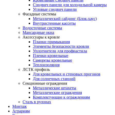
Кровельные сэндвич панели
Сэндвич панели для холодильной камеры
Угловые сэндвич панели
Фасадные системы
Металлический сайдинг (Блок-хаус)
Внутристенные кассеты
Водосточные системы
Мансардные окна
Аксессуары к кровле
Планки примыкания
Элементы безопасности кровли
Уплотнители для профнастила
Пленки кровельные
Саморезы кровельные
Теплоизоляция
ЛСТК профиль
Для кровельных и стеновых прогонов
Для солнечных станций
Секционные ограждения
Металлические штахеты
Металлические ограждения
Комплектующие к ограждениям
Сталь в рулонах
Монтаж
Аграриям