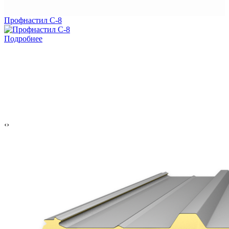
Профнастил С-8
Подробнее
‹
›