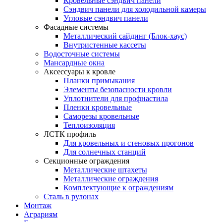
Кровельные сэндвич панели
Сэндвич панели для холодильной камеры
Угловые сэндвич панели
Фасадные системы
Металлический сайдинг (Блок-хаус)
Внутристенные кассеты
Водосточные системы
Мансардные окна
Аксессуары к кровле
Планки примыкания
Элементы безопасности кровли
Уплотнители для профнастила
Пленки кровельные
Саморезы кровельные
Теплоизоляция
ЛСТК профиль
Для кровельных и стеновых прогонов
Для солнечных станций
Секционные ограждения
Металлические штахеты
Металлические ограждения
Комплектующие к ограждениям
Сталь в рулонах
Монтаж
Аграриям