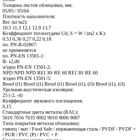
Толщина листов облицовки, мм:
05/05 / 05/04
Плотность наполнителя:
Вес (кг/м2):
10,5 11,3 12,1 12,9 13,7
Коэффициент теплоотдачи Ud, S = W / (m2 x K):
0,53 0,36 0,27 0,22 0,18
по. PN-B-02867:
не применяется
по. PN-EN 13501-1:
B- s2,d0
згідно PN-EN 13501-2:
NPD NPD NPD REI 30/ RE 60 REI 30/ RE 60
згідно PN-EN 13501-5:
Broof (t1) Broof (t1) Broof (t1) Broof (t1), (t3) Broof (t1), (t3)
Удельная акустическая изоляция:
25 (-2, -4)
Коэффициент звукового поглощения:
0,15
Стандартные цвета металла (RAL):
5010 7016 7035 9002 9010 9006 9007
Типа покрытия металла облицовки:
глянец / мат / Food Safe / нержавеющая сталь / PVDF / PVDF +
/ PUR / PVC (P) / PVC + F