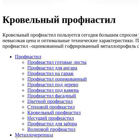
Кровельный профнастил
Кровельный профнастил пользуется сегодня большим спросом у 
невысокая цена и оптимальные технические характеристики. П
профнастил –оцинкованный гофрированный металлопрофиль с 
Профнастил
Профнастил готовые листы
Профнастил для ангара
Профнастил на гараж
Профнастил оцинкованный
Профнастил под дерево
Профнастил под камень
Профнастил фасадный
Цветной профнастил
Стеновой профнастил
Кровельный профнастил
Несущий профнастил
Профнастил для забора
Волновой профнастил
Металлочерепица