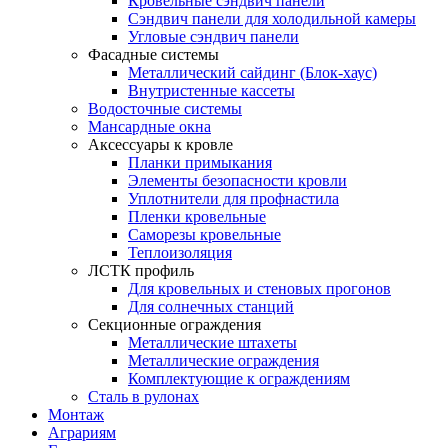
Кровельные сэндвич панели
Сэндвич панели для холодильной камеры
Угловые сэндвич панели
Фасадные системы
Металлический сайдинг (Блок-хаус)
Внутристенные кассеты
Водосточные системы
Мансардные окна
Аксессуары к кровле
Планки примыкания
Элементы безопасности кровли
Уплотнители для профнастила
Пленки кровельные
Саморезы кровельные
Теплоизоляция
ЛСТК профиль
Для кровельных и стеновых прогонов
Для солнечных станций
Секционные ограждения
Металлические штахеты
Металлические ограждения
Комплектующие к ограждениям
Сталь в рулонах
Монтаж
Аграриям