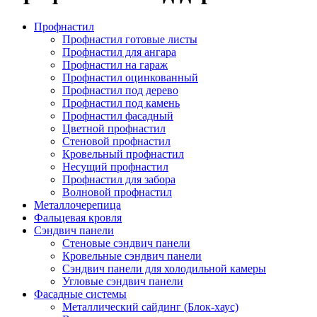
Профнастил
Профнастил готовые листы
Профнастил для ангара
Профнастил на гараж
Профнастил оцинкованный
Профнастил под дерево
Профнастил под камень
Профнастил фасадный
Цветной профнастил
Стеновой профнастил
Кровельный профнастил
Несущий профнастил
Профнастил для забора
Волновой профнастил
Металлочерепица
Фальцевая кровля
Сэндвич панели
Стеновые сэндвич панели
Кровельные сэндвич панели
Сэндвич панели для холодильной камеры
Угловые сэндвич панели
Фасадные системы
Металлический сайдинг (Блок-хаус)