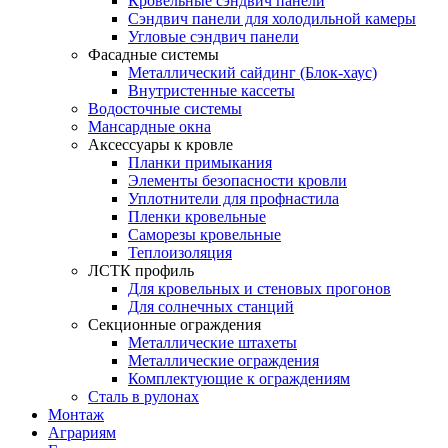
Кровельные сэндвич панели
Сэндвич панели для холодильной камеры
Угловые сэндвич панели
Фасадные системы
Металлический сайдинг (Блок-хаус)
Внутристенные кассеты
Водосточные системы
Мансардные окна
Аксессуары к кровле
Планки примыкания
Элементы безопасности кровли
Уплотнители для профнастила
Пленки кровельные
Саморезы кровельные
Теплоизоляция
ЛСТК профиль
Для кровельных и стеновых прогонов
Для солнечных станций
Секционные ограждения
Металлические штахеты
Металлические ограждения
Комплектующие к ограждениям
Сталь в рулонах
Монтаж
Аграриям