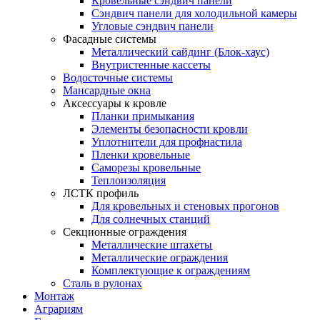
Кровельные сэндвич панели
Сэндвич панели для холодильной камеры
Угловые сэндвич панели
Фасадные системы
Металлический сайдинг (Блок-хаус)
Внутристенные кассеты
Водосточные системы
Мансардные окна
Аксессуары к кровле
Планки примыкания
Элементы безопасности кровли
Уплотнители для профнастила
Пленки кровельные
Саморезы кровельные
Теплоизоляция
ЛСТК профиль
Для кровельных и стеновых прогонов
Для солнечных станций
Секционные ограждения
Металлические штахеты
Металлические ограждения
Комплектующие к ограждениям
Сталь в рулонах
Монтаж
Аграриям