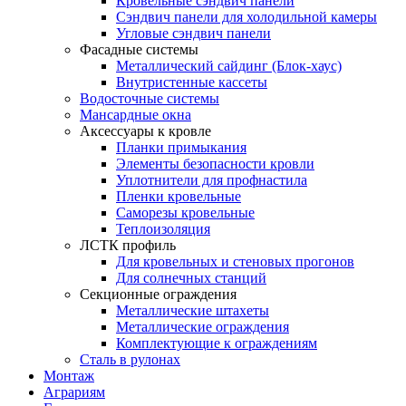
Кровельные сэндвич панели
Сэндвич панели для холодильной камеры
Угловые сэндвич панели
Фасадные системы
Металлический сайдинг (Блок-хаус)
Внутристенные кассеты
Водосточные системы
Мансардные окна
Аксессуары к кровле
Планки примыкания
Элементы безопасности кровли
Уплотнители для профнастила
Пленки кровельные
Саморезы кровельные
Теплоизоляция
ЛСТК профиль
Для кровельных и стеновых прогонов
Для солнечных станций
Секционные ограждения
Металлические штахеты
Металлические ограждения
Комплектующие к ограждениям
Сталь в рулонах
Монтаж
Аграриям