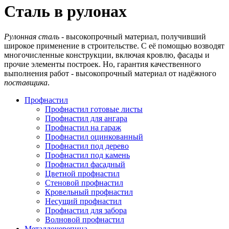
Сталь в рулонах
Рулонная сталь
- высокопрочный материал, получивший
широкое применение в строительстве. С её помощью возводят
многочисленные конструкции, включая кровлю, фасады и
прочие элементы построек. Но, гарантия качественного
выполнения работ - высокопрочный материал от надёжного
поставщика
.
Профнастил
Профнастил готовые листы
Профнастил для ангара
Профнастил на гараж
Профнастил оцинкованный
Профнастил под дерево
Профнастил под камень
Профнастил фасадный
Цветной профнастил
Стеновой профнастил
Кровельный профнастил
Несущий профнастил
Профнастил для забора
Волновой профнастил
Металлочерепица