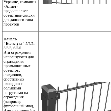
Украине, компания
«Алмет»
предоставляет
объектные скидки
для данного типа
проектов
Панель
"
Кольчуга"
5/4/5,
5/5/5, 6/
5/6
Эти ограждения
используются для
ограждения
промышленных
объектов,
стадионов,
спортивных
площадок с
большими
нагрузками на
ограждения
(например
футбольный мяч),
Электростанций и