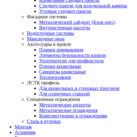
Кровельные сэндвич панели
Сэндвич панели для холодильной камеры
Угловые сэндвич панели
Фасадные системы
Металлический сайдинг (Блок-хаус)
Внутристенные кассеты
Водосточные системы
Мансардные окна
Аксессуары к кровле
Планки примыкания
Элементы безопасности кровли
Уплотнители для профнастила
Пленки кровельные
Саморезы кровельные
Теплоизоляция
ЛСТК профиль
Для кровельных и стеновых прогонов
Для солнечных станций
Секционные ограждения
Металлические штахеты
Металлические ограждения
Комплектующие к ограждениям
Сталь в рулонах
Монтаж
Аграриям