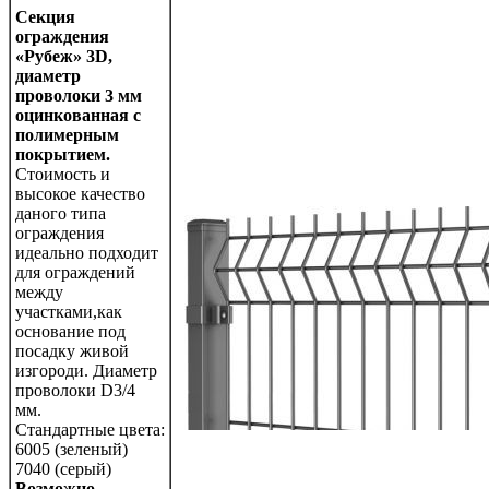
С
екция
ограждения
«Рубеж»
3
D,
диаметр
проволоки 3 мм
оцинкованная с
полимерным
покрытием.
Стоимость и
высокое качество
даного типа
ограждения
идеально подходит
для ограждений
между
участками,как
основание под
посадку живой
изгороди. Диаметр
проволоки D3/4
мм.
Стандартные цвета:
6005 (зеленый)
7040 (серый)
Возможно