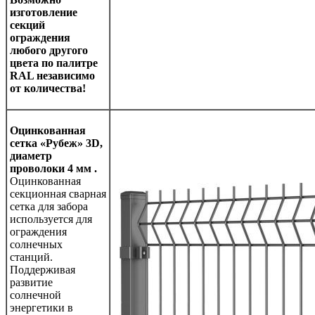
изготовление
секций
ограждения
любого другого
цвета по палитре
RAL
независимо
от количества!
Оцинкованная
сетка «Рубеж»
3
D,
диаметр
проволоки 4 мм .
Оцинкованная
секционная сварная
сетка для забора
используется для
ограждения
солнечных
станций.
Поддерживая
развитие
солнечной
энергетики в