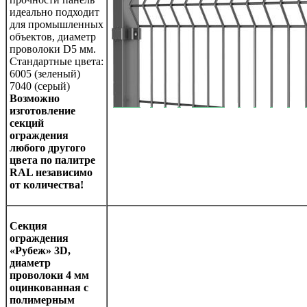
идеально подходит
для промышленных
объектов, диаметр
проволоки D5 мм.
Стандартные цвета:
6005 (зеленый)
7040 (серый)
Возможно
изготовление
секций
ограждения
любого другого
цвета по палитре
RAL
независимо
от количества!
С
екция
ограждения
«Рубеж»
3
D,
диаметр
проволоки 4 мм
оцинкованная с
полимерным