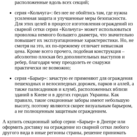
расположенные вдоль всех секций;
серия «Кольчуга»: без нее не обойтись там, где нужна
усиленная защита и улучшенные меры безопасности.
Для этих целей в процессе изготовления ограждений из
сварной сетки серии «Кольчуга» может использоваться
проволока немного большего диаметра, что значительно
повышает их эксплуатационные характеристики. Но, не
смотря на это, их по-прежнему отличает невысокая
цена. Кроме всего прочего, подобная конструкция –
абсолютно плоская без дополнительных выступов и
ребер, благодаря чему преодолеть ее снаружи
практически не возможно;
серия «Барьер»: зачастую ее применяют для ограждения
пешеходных и велосипедных дорожек, парков и аллей, а
также палисадников и клумб, расположенных вблизи
зданий в Киеве и в других городах Украины. Как
правило, такие секционные заборы имеют небольшую
высоту, поэтому являются скорее визуальным барьером,
а не полноценным защитным ограждением.
А купить секционный забор серии «Барьер» в Днепре или
оформить доставку на ограждение из сварной сетки любого
другого вида в иные регионы страны, решение принимать