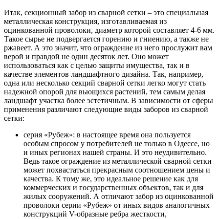
Итак, секционный забор из сварной сетки – это специальная
металлическая конструкция, изготавливаемая из
оцинкованной проволоки, диаметр которой составляет 4-6 мм.
Такое сырье не подвергается горению и гниению, а также не
ржавеет. А это значит, что ограждение из него прослужит вам
верой и правдой не один десяток лет. Оно может
использоваться как с целью защиты имущества, так и в
качестве элементов ландшафтного дизайна. Так, например,
одна или несколько секций сварной сетки легко могут стать
надежной опорой для вьющихся растений, тем самым делая
ландшафт участка более эстетичным. В зависимости от сферы
применения различают следующие виды заборов из сварной
сетки:
серия «Рубеж»: в настоящее время она пользуется
особым спросом у потребителей не только в Одессе, но
и иных регионах нашей страны. И это неудивительно.
Ведь такое ограждение из металлической сварной сетки
может похвастаться прекрасным соотношением цены и
качества. К тому же, это идеальное решение как для
коммерческих и государственных объектов, так и для
жилых сооружений. А отличают забор из оцинкованной
проволоки серии «Рубеж» от иных видов аналогичных
конструкций V-образные ребра жесткости,