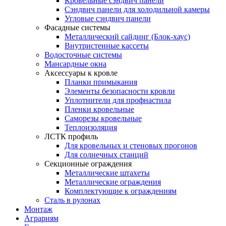
Кровельные сэндвич панели
Сэндвич панели для холодильной камеры
Угловые сэндвич панели
Фасадные системы
Металлический сайдинг (Блок-хаус)
Внутристенные кассеты
Водосточные системы
Мансардные окна
Аксессуары к кровле
Планки примыкания
Элементы безопасности кровли
Уплотнители для профнастила
Пленки кровельные
Саморезы кровельные
Теплоизоляция
ЛСТК профиль
Для кровельных и стеновых прогонов
Для солнечных станций
Секционные ограждения
Металлические штахеты
Металлические ограждения
Комплектующие к ограждениям
Сталь в рулонах
Монтаж
Аграриям