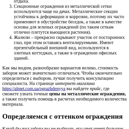
отдыха.
Секционные ограждения из металлической сетки
используются чаще на дачах. Металлические секции
устойчивы к деформации и коррозии, поэтому их часто
применяют в обустройстве беседок, а также в качестве
основы для зеленых ограждений (по таким сеткам
отлично плетутся вьющиеся растения).
Жалюзи – прекрасно скрывают участок от посторонних
глаз, при этом оставаясь вентилируемыми. Имеют
презентабельный внешний вид, используются в
элитных коттеджах, а также в ограждении офисных
зданий.
Как мы видим, разнообразие вариантов велико, стоимость
заборов может значительно отличаться. Чтобы окончательно
определиться с выбором, лучше получить консультацию
специалиста. На странице
интернет-магазина
https://almet.com.ua/ograzhdenyya
вы найдете
прайс
, где
сможете узнать точные
цены на
металлические ограждения,
а также получить помощь в расчетах необходимого количества
материала.
Определяемся с оттенком ограждения
Какой бы вид забора вы не выбрали, его цвет имеет большое