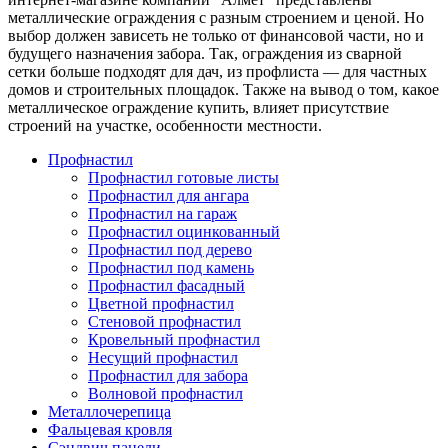
металлические ограждения с разным строением и ценой. Но
выбор должен зависеть не только от финансовой части, но и
будущего назначения забора. Так, ограждения из сварной
сетки больше подходят для дач, из профлиста — для частных
домов и строительных площадок. Также на вывод о том, какое
металлическое ограждение купить, влияет присутствие
строений на участке, особенности местности.
Профнастил
Профнастил готовые листы
Профнастил для ангара
Профнастил на гараж
Профнастил оцинкованный
Профнастил под дерево
Профнастил под камень
Профнастил фасадный
Цветной профнастил
Стеновой профнастил
Кровельный профнастил
Несущий профнастил
Профнастил для забора
Волновой профнастил
Металлочерепица
Фальцевая кровля
Сэндвич панели