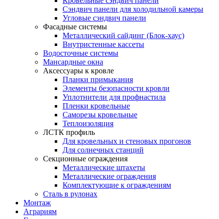
Кровельные сэндвич панели
Сэндвич панели для холодильной камеры
Угловые сэндвич панели
Фасадные системы
Металлический сайдинг (Блок-хаус)
Внутристенные кассеты
Водосточные системы
Мансардные окна
Аксессуары к кровле
Планки примыкания
Элементы безопасности кровли
Уплотнители для профнастила
Пленки кровельные
Саморезы кровельные
Теплоизоляция
ЛСТК профиль
Для кровельных и стеновых прогонов
Для солнечных станций
Секционные ограждения
Металлические штахеты
Металлические ограждения
Комплектующие к ограждениям
Сталь в рулонах
Монтаж
Аграриям