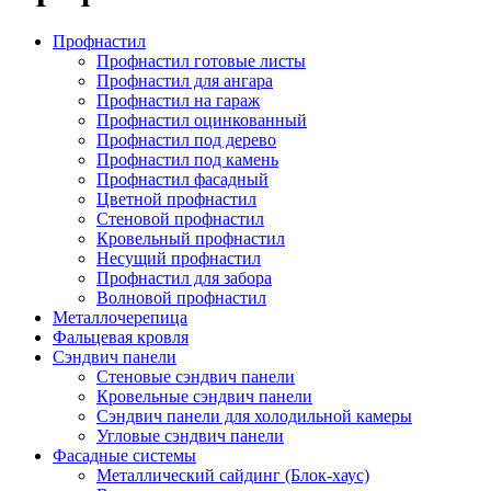
Профнастил
Профнастил готовые листы
Профнастил для ангара
Профнастил на гараж
Профнастил оцинкованный
Профнастил под дерево
Профнастил под камень
Профнастил фасадный
Цветной профнастил
Стеновой профнастил
Кровельный профнастил
Несущий профнастил
Профнастил для забора
Волновой профнастил
Металлочерепица
Фальцевая кровля
Сэндвич панели
Стеновые сэндвич панели
Кровельные сэндвич панели
Сэндвич панели для холодильной камеры
Угловые сэндвич панели
Фасадные системы
Металлический сайдинг (Блок-хаус)