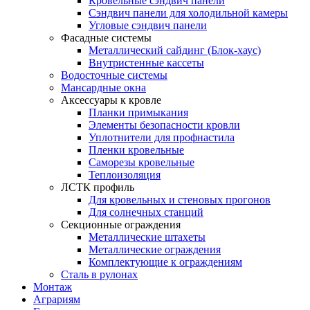
Кровельные сэндвич панели
Сэндвич панели для холодильной камеры
Угловые сэндвич панели
Фасадные системы
Металлический сайдинг (Блок-хаус)
Внутристенные кассеты
Водосточные системы
Мансардные окна
Аксессуары к кровле
Планки примыкания
Элементы безопасности кровли
Уплотнители для профнастила
Пленки кровельные
Саморезы кровельные
Теплоизоляция
ЛСТК профиль
Для кровельных и стеновых прогонов
Для солнечных станций
Секционные ограждения
Металлические штахеты
Металлические ограждения
Комплектующие к ограждениям
Сталь в рулонах
Монтаж
Аграриям