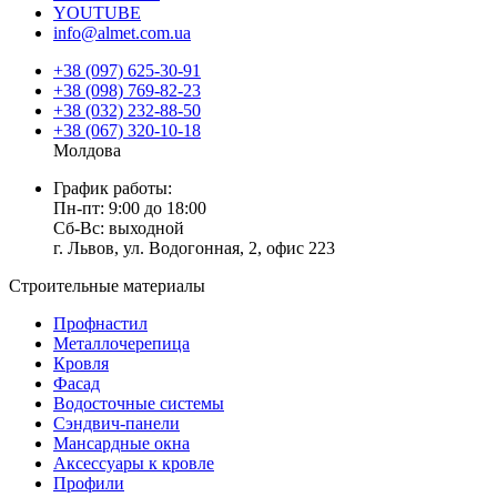
YOUTUBE
info@almet.com.ua
+38 (097) 625-30-91
+38 (098) 769-82-23
+38 (032) 232-88-50
+38 (067) 320-10-18
Молдова
График работы:
Пн-пт: 9:00 до 18:00
Сб-Вс: выходной
г. Львов, ул. Водогонная, 2, офис 223
Строительные материалы
Профнастил
Металлочерепица
Кровля
Фасад
Водосточные системы
Сэндвич-панели
Мансардные окна
Аксессуары к кровле
Профили