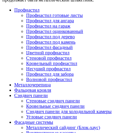
Профнастил
Профнастил готовые листы
Профнастил для ангара
Профнастил на гараж
Профнастил оцинкованный
Профнастил под дерево
Профнастил под камень
Профнастил фасадный
Цветной профнастил
Стеновой профнастил
Кровельный профнастил
Несущий профнастил
Профнастил для забора
Волновой профнастил
Металлочерепица
Фальцевая кровля
Сэндвич панели
Стеновые сэндвич панели
Кровельные сэндвич панели
Сэндвич панели для холодильной камеры
Угловые сэндвич панели
Фасадные системы
Металлический сайдинг (Блок-хаус)
Внутристенные кассеты