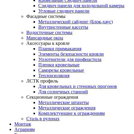
Кровельные сэндвич панели
Сэндвич панели для холодильной камеры
Угловые сэндвич панели
Фасадные системы
Металлический сайдинг (Блок-хаус)
Внутристенные кассеты
Водосточные системы
Мансардные окна
Аксессуары к кровле
Планки примыкания
Элементы безопасности кровли
Уплотнители для профнастила
Пленки кровельные
Саморезы кровельные
Теплоизоляция
ЛСТК профиль
Для кровельных и стеновых прогонов
Для солнечных станций
Секционные ограждения
Металлические штахеты
Металлические ограждения
Комплектующие к ограждениям
Сталь в рулонах
Монтаж
Аграриям