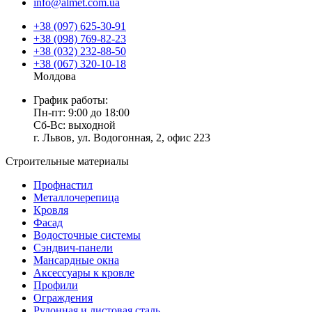
info@almet.com.ua
+38 (097) 625-30-91
+38 (098) 769-82-23
+38 (032) 232-88-50
+38 (067) 320-10-18
Молдова
График работы:
Пн-пт: 9:00 до 18:00
Сб-Вс: выходной
г. Львов, ул. Водогонная, 2, офис 223
Строительные материалы
Профнастил
Металлочерепица
Кровля
Фасад
Водосточные системы
Сэндвич-панели
Мансардные окна
Аксессуары к кровле
Профили
Ограждения
Рулонная и листовая сталь