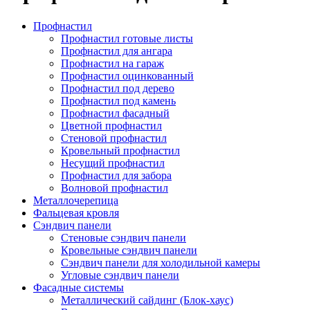
Профнастил
Профнастил готовые листы
Профнастил для ангара
Профнастил на гараж
Профнастил оцинкованный
Профнастил под дерево
Профнастил под камень
Профнастил фасадный
Цветной профнастил
Стеновой профнастил
Кровельный профнастил
Несущий профнастил
Профнастил для забора
Волновой профнастил
Металлочерепица
Фальцевая кровля
Сэндвич панели
Стеновые сэндвич панели
Кровельные сэндвич панели
Сэндвич панели для холодильной камеры
Угловые сэндвич панели
Фасадные системы
Металлический сайдинг (Блок-хаус)