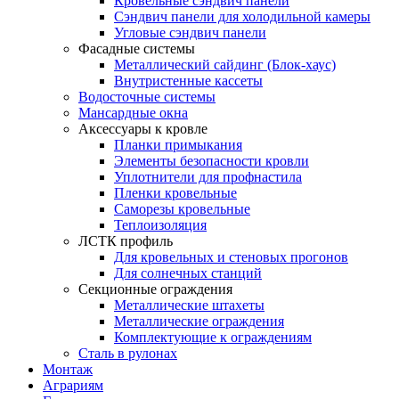
Кровельные сэндвич панели
Сэндвич панели для холодильной камеры
Угловые сэндвич панели
Фасадные системы
Металлический сайдинг (Блок-хаус)
Внутристенные кассеты
Водосточные системы
Мансардные окна
Аксессуары к кровле
Планки примыкания
Элементы безопасности кровли
Уплотнители для профнастила
Пленки кровельные
Саморезы кровельные
Теплоизоляция
ЛСТК профиль
Для кровельных и стеновых прогонов
Для солнечных станций
Секционные ограждения
Металлические штахеты
Металлические ограждения
Комплектующие к ограждениям
Сталь в рулонах
Монтаж
Аграриям