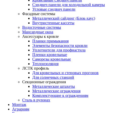
Кровельные сэндвич панели
Сэндвич панели для холодильной камеры
Угловые сэндвич панели
Фасадные системы
Металлический сайдинг (Блок-хаус)
Внутристенные кассеты
Водосточные системы
Мансардные окна
Аксессуары к кровле
Планки примыкания
Элементы безопасности кровли
Уплотнители для профнастила
Пленки кровельные
Саморезы кровельные
Теплоизоляция
ЛСТК профиль
Для кровельных и стеновых прогонов
Для солнечных станций
Секционные ограждения
Металлические штахеты
Металлические ограждения
Комплектующие к ограждениям
Сталь в рулонах
Монтаж
Аграриям