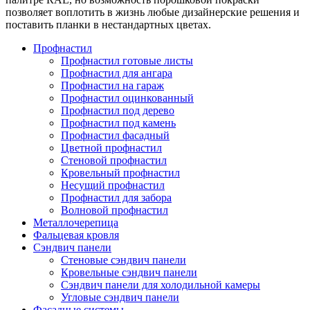
позволяет воплотить в жизнь любые дизайнерские решения и
поставить планки в нестандартных цветах.
Профнастил
Профнастил готовые листы
Профнастил для ангара
Профнастил на гараж
Профнастил оцинкованный
Профнастил под дерево
Профнастил под камень
Профнастил фасадный
Цветной профнастил
Стеновой профнастил
Кровельный профнастил
Несущий профнастил
Профнастил для забора
Волновой профнастил
Металлочерепица
Фальцевая кровля
Сэндвич панели
Стеновые сэндвич панели
Кровельные сэндвич панели
Сэндвич панели для холодильной камеры
Угловые сэндвич панели
Фасадные системы