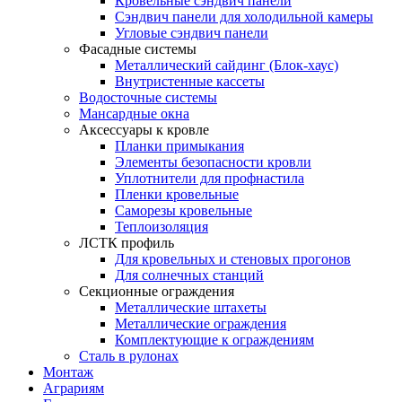
Кровельные сэндвич панели
Сэндвич панели для холодильной камеры
Угловые сэндвич панели
Фасадные системы
Металлический сайдинг (Блок-хаус)
Внутристенные кассеты
Водосточные системы
Мансардные окна
Аксессуары к кровле
Планки примыкания
Элементы безопасности кровли
Уплотнители для профнастила
Пленки кровельные
Саморезы кровельные
Теплоизоляция
ЛСТК профиль
Для кровельных и стеновых прогонов
Для солнечных станций
Секционные ограждения
Металлические штахеты
Металлические ограждения
Комплектующие к ограждениям
Сталь в рулонах
Монтаж
Аграриям